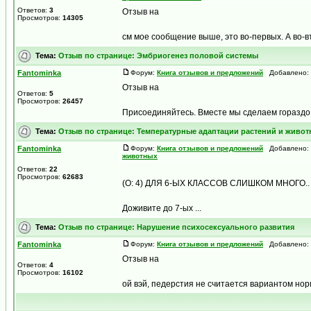
Ответов:
3
Отзыв на
Просмотров:
14305
см мое сообщение выше, это во-первых. А во-вт
Тема:
Отзыв по странице: Эмбриогенез половой системы
Fantominka
Форум:
Книга отзывов и предложений
Добавлено: Ч
Отзыв на
Ответов:
5
Просмотров:
26457
Присоединяйтесь. Вместе мы сделаем гораздо
Тема:
Отзыв по странице: Температурные адаптации растений и живо
Fantominka
Форум:
Книга отзывов и предложений
Добавлено: П
животных
Ответов:
22
Просмотров:
62683
(O: 4) ДЛЯ 6-ЫХ КЛАССОВ СЛИШКОМ МНОГО..
Доживите до 7-ых ...
Тема:
Отзыв по странице: Нарушение психосексуального развития
Fantominka
Форум:
Книга отзывов и предложений
Добавлено: В
Отзыв на
Ответов:
4
Просмотров:
16102
ой вэй, педерстия не считается вариантом но