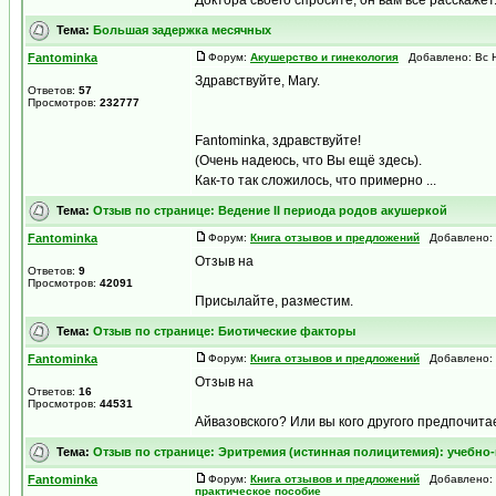
Доктора своего спросите, он вам все расскаже
Тема:
Большая задержка месячных
Fantominka
Форум:
Акушерство и гинекология
Добавлено: Вс Н
Здравствуйте, Mary.
Ответов:
57
Просмотров:
232777
Fantominka, здравствуйте!
(Очень надеюсь, что Вы ещё здесь).
Как-то так сложилось, что примерно ...
Тема:
Отзыв по странице: Ведение II периода родов акушеркой
Fantominka
Форум:
Книга отзывов и предложений
Добавлено: В
Отзыв на
Ответов:
9
Просмотров:
42091
Присылайте, разместим.
Тема:
Отзыв по странице: Биотические факторы
Fantominka
Форум:
Книга отзывов и предложений
Добавлено: В
Отзыв на
Ответов:
16
Просмотров:
44531
Айвазовского? Или вы кого другого предпочита
Тема:
Отзыв по странице: Эритремия (истинная полицитемия): учебно
Fantominka
Форум:
Книга отзывов и предложений
Добавлено: П
практическое пособие