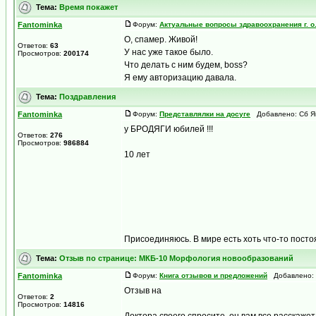
Тема:
Время покажет
Fantominka
Форум:
Актуальные вопросы здравоохранения г. о
О, спамер. Живой!
Ответов:
63
У нас уже такое было.
Просмотров:
200174
Что делать с ним будем, boss?
Я ему авторизацию давала.
Тема:
Поздравления
Fantominka
Форум:
Представлялки на досуге
Добавлено: Сб Ян
у БРОДЯГИ юбилей !!!
Ответов:
276
Просмотров:
986884
10 лет
Присоединяюсь. В мире есть хоть что-то пост
Тема:
Отзыв по странице: МКБ-10 Морфология новообразований
Fantominka
Форум:
Книга отзывов и предложений
Добавлено: В
Отзыв на
Ответов:
2
Просмотров:
14816