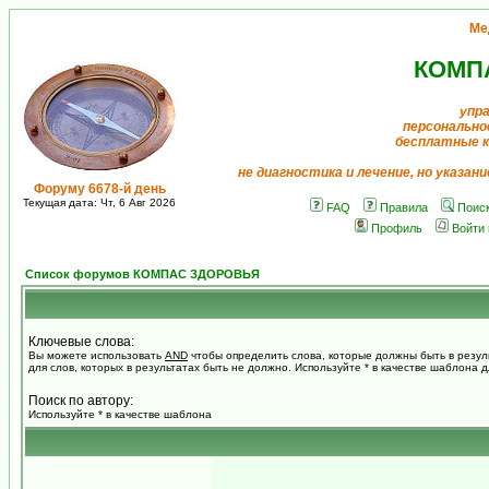
Ме
КОМП
упр
персонально
бесплатные 
не диагностика и лечение, но указан
Форуму 6678-й день
Текущая дата: Чт, 6 Авг 2026
FAQ
Правила
Поис
Профиль
Войти
Список форумов КОМПАС ЗДОРОВЬЯ
Ключевые слова:
Вы можете использовать
AND
чтобы определить слова, которые должны быть в резул
для слов, которых в результатах быть не должно. Используйте * в качестве шаблона 
Поиск по автору:
Используйте * в качестве шаблона