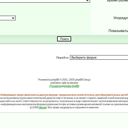
Время разм
Упорядо
Показывать
Перейти:
Powered by
phpBB
© 2001, 2005 phpBB Group
subGreen style by
ktauber
Русская поддержка phpBB
Информация, представленная на данном форуме, предназначена исключительно для образовательных целей
на использоваться для самостоятельной диагностики и лечения, и не может служить заменой очной консультаци
ия сайта не несёт ответственности за результаты, полученные в ходе самолечения с использованием матери
 информационных материалов форума разрешается при условии размещения активной ссылки на оригинальн
(c) 2008
blizzard
. Все права защищены и охраняются законом.