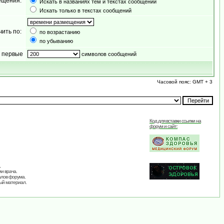
ещения:
Искать в названиях тем и текстах сообщений
Искать только в текстах сообщений
чить по:
по возрастанию
по убыванию
 первые
символов сообщений
Часовой пояс: GMT + 3
Код для вставки ссылки на
форум и сайт:
,
и врача.
алов форума.
ый материал.