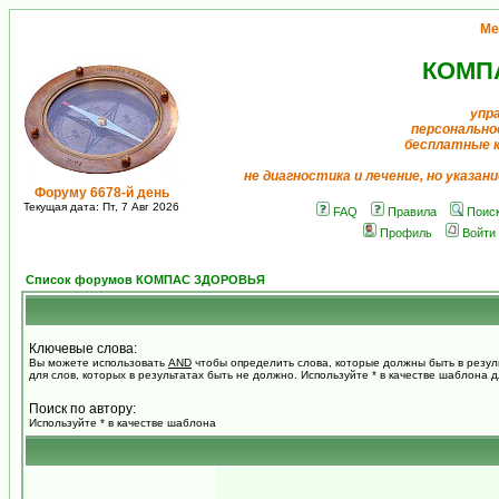
Ме
КОМП
упр
персонально
бесплатные 
не диагностика и лечение, но указан
Форуму 6678-й день
Текущая дата: Пт, 7 Авг 2026
FAQ
Правила
Поис
Профиль
Войти
Список форумов КОМПАС ЗДОРОВЬЯ
Ключевые слова:
Вы можете использовать
AND
чтобы определить слова, которые должны быть в резул
для слов, которых в результатах быть не должно. Используйте * в качестве шаблона 
Поиск по автору:
Используйте * в качестве шаблона