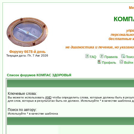
Ме
КОМП
упр
персонально
бесплатные 
не диагностика и лечение, но указан
Форуму 6678-й день
Текущая дата: Пт, 7 Авг 2026
FAQ
Правила
Поис
Профиль
Войти
Список форумов КОМПАС ЗДОРОВЬЯ
Ключевые слова:
Вы можете использовать
AND
чтобы определить слова, которые должны быть в резул
для слов, которых в результатах быть не должно. Используйте * в качестве шаблона 
Поиск по автору:
Используйте * в качестве шаблона