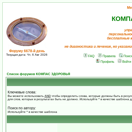
Ме
КОМП
упр
персонально
бесплатные 
не диагностика и лечение, но указан
Форуму 6678-й день
Текущая дата: Чт, 6 Авг 2026
FAQ
Правила
Поис
Профиль
Войти
Список форумов КОМПАС ЗДОРОВЬЯ
Ключевые слова:
Вы можете использовать
AND
чтобы определить слова, которые должны быть в резул
для слов, которых в результатах быть не должно. Используйте * в качестве шаблона 
Поиск по автору:
Используйте * в качестве шаблона