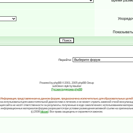
Время разм
Упорядо
Показывать
Перейти:
Powered by
phpBB
© 2001, 2005 phpBB Group
subGreen style by
ktauber
Русская поддержка phpBB
Информация, представленная на данном форуме, предназначена исключительно для образовательных целей
на использоваться для самостоятельной диагностики и лечения, и не может служить заменой очной консультаци
ия сайта не несёт ответственности за результаты, полученные в ходе самолечения с использованием матери
 информационных материалов форума разрешается при условии размещения активной ссылки на оригинальн
(c) 2008
blizzard
. Все права защищены и охраняются законом.