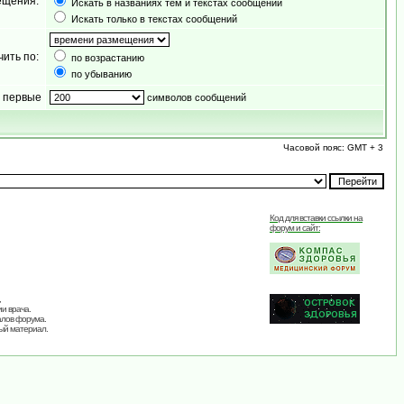
ещения:
Искать в названиях тем и текстах сообщений
Искать только в текстах сообщений
чить по:
по возрастанию
по убыванию
 первые
символов сообщений
Часовой пояс: GMT + 3
Код для вставки ссылки на
форум и сайт:
,
и врача.
алов форума.
ый материал.