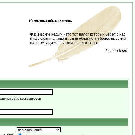
Источник вдохновения:
Физические недуги - это тот налог, который берет с нас
наша окаянная жизнь; одни облагаются более высоким
налогом, другие - низким, но платят все.
Честерфилд
/поиск с языком запросов