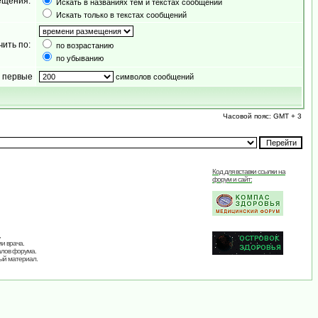
ещения:
Искать в названиях тем и текстах сообщений
Искать только в текстах сообщений
чить по:
по возрастанию
по убыванию
 первые
символов сообщений
Часовой пояс: GMT + 3
Код для вставки ссылки на
форум и сайт:
,
и врача.
алов форума.
ый материал.