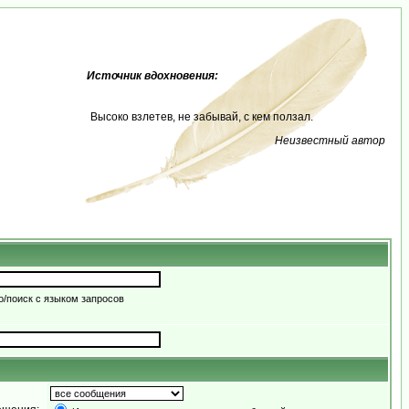
Источник вдохновения:
Высоко взлетев, не забывай, с кем ползал.
Неизвестный автор
/поиск с языком запросов