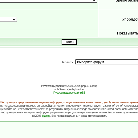
Время разм
Упорядо
Показывать
Перейти:
Powered by
phpBB
© 2001, 2005 phpBB Group
subGreen style by
ktauber
Русская поддержка phpBB
Информация, представленная на данном форуме, предназначена исключительно для образовательных целей
на использоваться для самостоятельной диагностики и лечения, и не может служить заменой очной консультаци
ия сайта не несёт ответственности за результаты, полученные в ходе самолечения с использованием матери
 информационных материалов форума разрешается при условии размещения активной ссылки на оригинальн
(c) 2008
blizzard
. Все права защищены и охраняются законом.