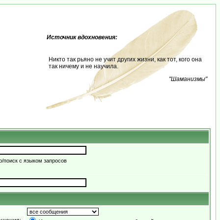
Источник вдохновения:
Никто так рьяно не учит других жизни, как тот, кого она
так ничему и не научила.
"Шаманизмы"
/поиск с языком запросов