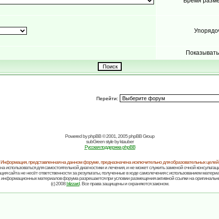
Время разм
Упорядо
Показывать
Перейти:
Powered by
phpBB
© 2001, 2005 phpBB Group
subGreen style by
ktauber
Русская поддержка phpBB
Информация, представленная на данном форуме, предназначена исключительно для образовательных целей
на использоваться для самостоятельной диагностики и лечения, и не может служить заменой очной консультаци
ия сайта не несёт ответственности за результаты, полученные в ходе самолечения с использованием матери
 информационных материалов форума разрешается при условии размещения активной ссылки на оригинальн
(c) 2008
blizzard
. Все права защищены и охраняются законом.