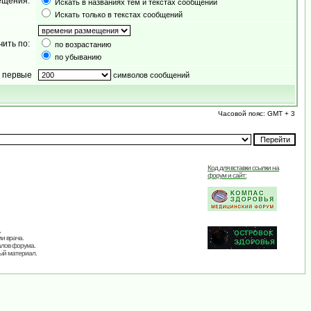
ещения:
Искать в названиях тем и текстах сообщений
Искать только в текстах сообщений
чить по:
по возрастанию
по убыванию
 первые
символов сообщений
Часовой пояс: GMT + 3
Код для вставки ссылки на
форум и сайт:
,
и врача.
алов форума.
ый материал.