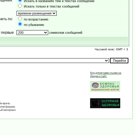
ещения:
Искать в названиях тем и текстах сообщений
Искать только в текстах сообщений
чить по:
по возрастанию
по убыванию
 первые
символов сообщений
Часовой пояс: GMT + 3
Код для вставки ссылки на
форум и сайт:
,
и врача.
алов форума.
ый материал.