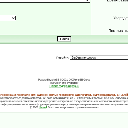
Время разм
Упорядо
Показывать
Перейти:
Powered by
phpBB
© 2001, 2005 phpBB Group
subGreen style by
ktauber
Русская поддержка phpBB
Информация, представленная на данном форуме, предназначена исключительно для образовательных целей
на использоваться для самостоятельной диагностики и лечения, и не может служить заменой очной консультаци
ия сайта не несёт ответственности за результаты, полученные в ходе самолечения с использованием матери
 информационных материалов форума разрешается при условии размещения активной ссылки на оригинальн
(c) 2008
blizzard
. Все права защищены и охраняются законом.