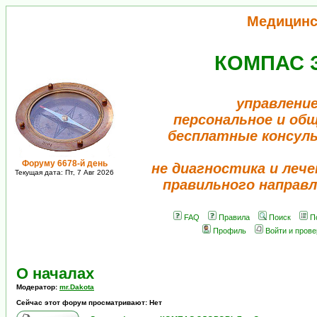
Медицинс
КОМПАС 
управление
персональное и об
бесплатные консул
Форуму 6678-й день
не диагностика и лече
Текущая дата: Пт, 7 Авг 2026
правильного направл
FAQ
Правила
Поиск
П
Профиль
Войти и пров
О началах
Модератор:
mr.Dakota
Сейчас этот форум просматривают: Нет