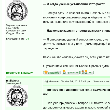
— И когда ученые установили этот факт?
— Точную дату не назовет никто. Начальные зн
в слиянии ядер сперматозоида и яйцеклетки. 
исчислять начало научных знаний о процессе 
Зарегистрирован:
18.07.2008
— Насколько зависит от религиозности учено
Сообщения: 239
Откуда: Москва
Благодарности:
28
— Я специально данный вопрос не изучал, но п
деятельностью и она у него – доминирующий ин
зародыше.
Какой же это человек, скажет он, если у него
_________________
С уважением, священник Борис Юрьевич Дума.
Вернуться к началу
mr.Dakota
Добавлено: Пн Ноя 26, 2012 7:41 pm
Заголовок соо
Завсегдатай
— Почему же в девяностые годы будущих юрис
пор.
— Это уже юридический вопрос. Он может не со
договоренность часто входит в закон, который 