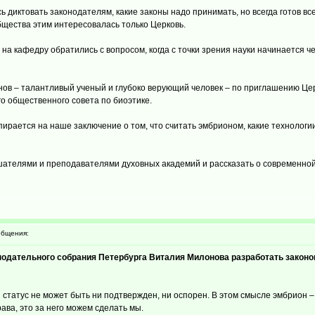
ь диктовать законодателям, какие законы надо принимать, но всегда готов в
бщества этим интересовалась только Церковь.
ам на кафедру обратились с вопросом, когда с точки зрения науки начинается
в – талантливый ученый и глубоко верующий человек – по приглашению Церк
о общественного совета по биоэтике.
опирается на наше заключение о том, что считать эмбрионом, какие технологии
ателями и преподавателями духовных академий и рассказать о современной 
бщения:
онодательного собрания Петербурга Виталия Милонова разработать закон
 статус не может быть ни подтвержден, ни оспорен. В этом смысле эмбрион
ава, это за него можем сделать мы.