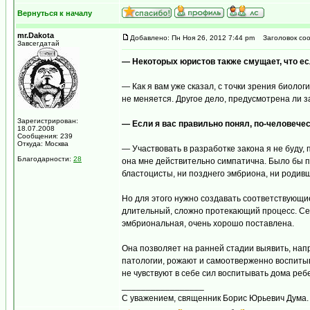
Вернуться к началу
mr.Dakota
Добавлено: Пн Ноя 26, 2012 7:44 pm
Заголовок соо
Завсегдатай
— Некоторых юристов также смущает, что есл
— Как я вам уже сказал, с точки зрения биолог
не меняется. Другое дело, предусмотрена ли з
Зарегистрирован:
— Если я вас правильно понял, по-человече
18.07.2008
Сообщения: 239
Откуда: Москва
— Участвовать в разработке закона я не буду, п
Благодарности:
28
она мне действительно симпатична. Было бы пр
бластоцисты, ни позднего эмбриона, ни родивш
Но для этого нужно создавать соответствующи
длительный, сложно протекающий процесс. Сейч
эмбриональная, очень хорошо поставлена.
Она позволяет на ранней стадии выявить, нап
патологии, рожают и самоотверженно воспитыва
не чувствуют в себе сил воспитывать дома реб
_________________
С уважением, священник Борис Юрьевич Дума.