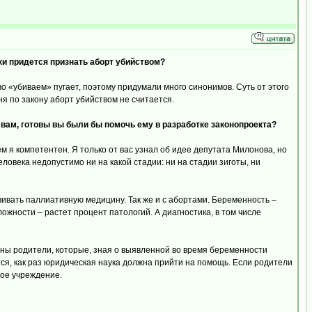
ки придется признать аборт убийством?
во «убиваем» пугает, поэтому придумали много синонимов. Суть от этого
ня по закону аборт убийством не считается.
вам, готовы вы были бы помочь ему в разработке законопроекта?
чем я компетентен. Я только от вас узнал об идее депутата Милонова, но
овека недопустимо ни на какой стадии: ни на стадии зиготы, ни
ивать паллиативную медицину. Так же и с абортами. Беременность –
жности – растет процент патологий. А диагностика, в том числе
йны родители, которые, зная о выявленной во время беременности
тся, как раз юридическая наука должна прийти на помощь. Если родители
ное учреждение.