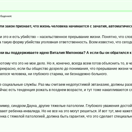
бщения:
и закон признает, что жизнь человека начинается с зачатия, автоматичес
ии это и есть убийство – насильственное прерывание жизни. Понятно, что сло
а такую форму убийства уголовная ответственность. Всем известно, что сегод
ски вы поддерживаете идею Виталия Милонова? А если бы он обратился к 
отому что это не мое дело. Но я, конечно, всегда всем готов объяснить то, в 
екрасно, если бы общество дозрело до понимания, что прерывание жизни чел
егося человека, ни глубокого старика, ни безнадежно больного.
е социальные службы. Раз мы считаем недопустимой эвтаназию, должны разв
ас есть тенденция рожать в позднем возрасте, и тут тоже накапливаются сло
ример, синдром Дауна, другие тяжелые патологии. Глубокого уважения досто
ют ребенка-инвалида. Но не все на это могут решиться. И вот тут, мне каже
енка с тяжелой патологией, должна быть гарантия, что это сделает специаль