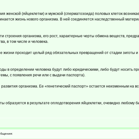
ия женской (яйцеклетки) и мужской (сперматозоида) половых клеток возникае
чинается жизнь нового организма. В ней соединяется наследственный матери
и строения организма, его рост, характерные черты обмена веществ, предра
а, в том числе и человека.
ение жизни проходит целый ряд обязательных превращений от стадии зиготы и 
ходы в определении человека будут либо юридическими, либо будут носить п
темы, с появления речи или с выдачи паспорта).
ия развития организма. Ее «генетический паспорт» остается неизменным на в
готы образуется в результате оплодотворения яйцеклетки, очевидно любому би
бщения: