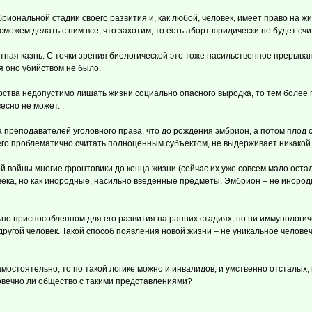
риональной стадии своего развития и, как любой, человек, имеет право на жи
 сможем делать с ним все, что захотим, то есть аборт юридически не будет сч
ная казнь. С точки зрения биологической это тоже насильственное прерывани
я оно убийством не было.
верства недопустимо лишать жизни социально опасного выродка, то тем более
весно не может.
 преподавателей уголовного права, что до рождения эмбрион, а потом плод 
его проблематично считать полноценным субъектом, не выдерживает никакой 
 войны многие фронтовики до конца жизни (сейчас их уже совсем мало остало
века, но как инородные, насильно введенные предметы. Эмбрион – не инород
льно приспособленном для его развития на ранних стадиях, но ни иммунологич
а другой человек. Такой способ появления новой жизни – не уникальное чело
мостоятельно, то по такой логике можно и инвалидов, и умственно отсталых, и
овечно ли общество с такими представлениями?