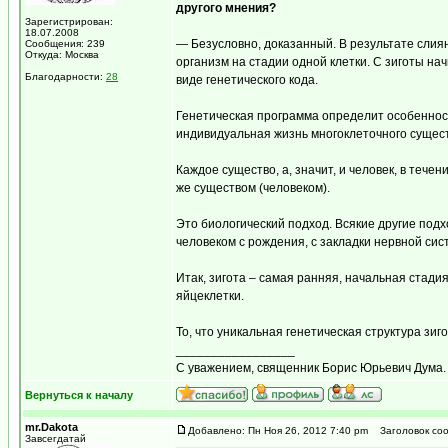
другого мнения?
Зарегистрирован:
18.07.2008
— Безусловно, доказанный. В результате слиян
Сообщения: 239
Откуда: Москва
организм на стадии одной клетки. С зиготы на
Благодарности:
28
виде генетического кода.
Генетическая программа определит особенност
индивидуальная жизнь многоклеточного существ
Каждое существо, а, значит, и человек, в теч
же существом (человеком).
Это биологический подход. Всякие другие под
человеком с рождения, с закладки нервной сис
Итак, зигота – самая ранняя, начальная стад
яйцеклетки.
То, что уникальная генетическая структура зи
_________________
С уважением, священник Борис Юрьевич Дума.
Вернуться к началу
mr.Dakota
Добавлено: Пн Ноя 26, 2012 7:40 pm
Заголовок соо
Завсегдатай