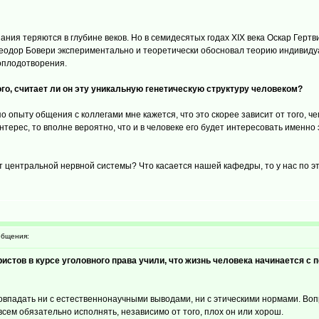
ания теряются в глубине веков. Но в семидесятых годах XIX века Оскар Герт
Теодор Бовери экспериментально и теоретически обосновал теорию индивиду
оплодотворения.
го, считает ли он эту уникальную генетическую структуру человеком?
о опыту общения с коллегами мне кажется, что это скорее зависит от того, ч
терес, то вполне вероятно, что и в человеке его будет интересовать именно 
 нет центральной нервной системы? Что касается нашей кафедры, то у нас по 
бщения:
тов в курсе уголовного права учили, что жизнь человека начинается с пе
впадать ни с естественнонаучными выводами, ни с этическими нормами. Вопрос
всем обязательно исполнять, независимо от того, плох он или хорош.