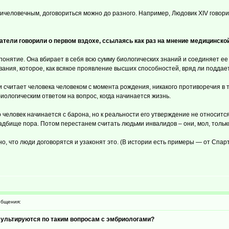
тичеловечным, договориться можно до разного. Например, Людовик XIV говори
тели говорили о первом вздохе, ссылаясь как раз на мнение медицинской
онятие. Она вбирает в себя всю сумму биологических знаний и соединяет е
евания, которое, как всякое проявление высших способностей, вряд ли подда
 считает человека человеком с момента рождения, никакого противоречия в 
биологическим ответом на вопрос, когда начинается жизнь.
 человек начинается с барона, но к реальности его утверждение не относится
кладбище пора. Потом перестанем считать людьми инвалидов – они, мол, тольк
о, что люди договорятся и узаконят это. (В истории есть примеры — от Спар
бщения:
сультируются по таким вопросам с эмбриологами?