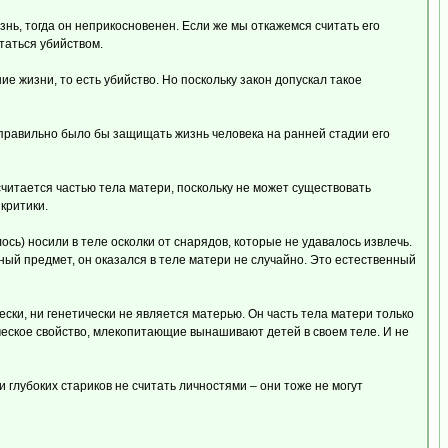
знь, тогда он неприкосновенен. Если же мы откажемся считать его
итаться убийством.
е жизни, то есть убийство. Но поскольку закон допускал такое
 правильно было бы защищать жизнь человека на ранней стадии его
считается частью тела матери, поскольку не может существовать
критики.
сь) носили в теле осколки от снарядов, которые не удавалось извлечь.
ный предмет, он оказался в теле матери не случайно. Это естественный
ески, ни генетически не является матерью. Он часть тела матери только
веческое свойство, млекопитающие вынашивают детей в своем теле. И не
 глубоких стариков не считать личностями – они тоже не могут