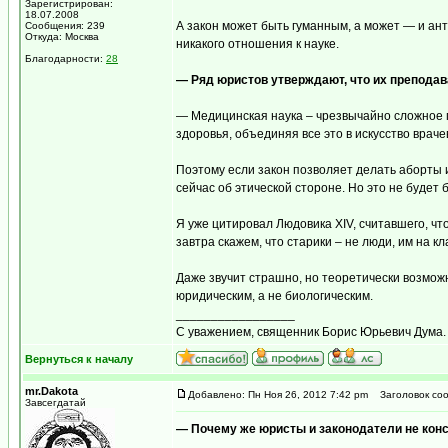
Зарегистрирован:
18.07.2008
А закон может быть гуманным, а может — и ан
Сообщения: 239
Откуда: Москва
никакого отношения к науке.
Благодарности:
28
— Ряд юристов утверждают, что их преподава
— Медицинская наука – чрезвычайно сложное п
здоровья, объединяя все это в искусство врач
Поэтому если закон позволяет делать аборты и
сейчас об этической стороне. Но это не будет 
Я уже цитировал Людовика XIV, считавшего, что
завтра скажем, что старики – не люди, им на 
Даже звучит страшно, но теоретически возможн
юридическим, а не биологическим.
_________________
С уважением, священник Борис Юрьевич Дума.
Вернуться к началу
mr.Dakota
Добавлено: Пн Ноя 26, 2012 7:42 pm
Заголовок соо
Завсегдатай
— Почему же юристы и законодатели не кон