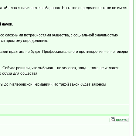
л: «Человек начинается с барона». Но такое определение тоже не имеет
 науки.
е со сложными потребностями общества, с социальной значимостью
ется простому определению.
такой практике не будет. Профессионального противоречия – я не говорю
. Сейчас решили, что эмбрион – не человек, плод – тоже не человек,
о обуза для общества.
ты до гитлеровской Германии). Но такой закон будет законом