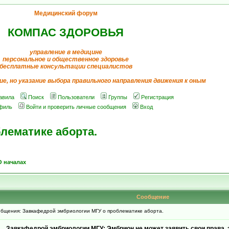
Медицинский форум
КОМПАС ЗДОРОВЬЯ
управление в медицине
персональное и общественное здоровье
бесплатные консультации специалистов
ие, но указание выбора правильного направления движения к оным
авила
Поиск
Пользователи
Группы
Регистрация
филь
Войти и проверить личные сообщения
Вход
лематике аборта.
О началах
Сообщение
бщения: Завкафедрой эмбриологии МГУ о проблематике аборта.
Завкафедрой эмбриологии МГУ: Эмбрион не может заявить свои права,