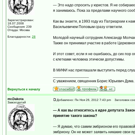
— Это надо спросить у юристов. Я не собираюс
я занимаюсь. Пока за пределами научного соо
Зарегистрирован:
Как вы знаете, в 1993 году из Патриархии к н
18.07.2008
Васильевичем Поповым сразу ответили.
Сообщения: 239
Откуда: Москва
Благодарности:
28
Молодой научный сотрудник Александр Молчано
Также он принимал участие в работе Церковног
И этот совет, если я не ошибаюсь, до сих пор 
с клетками человека этически допустимы.
В МИФИ нас приглашали выступить перед слуш
_________________
С уважением, священник Борис Юрьевич Дума.
Вернуться к началу
mr.Dakota
Добавлено: Пн Ноя 26, 2012 7:43 pm
Заголовок соо
Завсегдатай
— А как вы относитесь к идее депутата Зак
принятие такого закона?
— Я думаю, что самим эмбрионом его правовой
эмбриону. Он не может заявить никакие свои пр