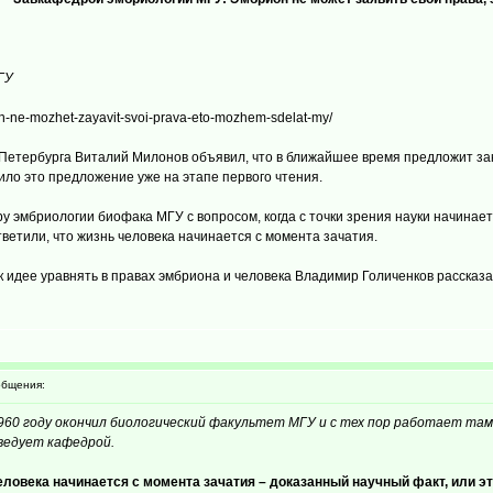
ГУ
n-ne-mozhet-zayavit-svoi-prava-eto-mozhem-sdelat-my/
 Петербурга Виталий Милонов объявил, что в ближайшее время предложит за
ло это предложение уже на этапе первого чтения.
у эмбриологии биофака МГУ с вопросом, когда с точки зрения науки начинае
етили, что жизнь человека начинается с момента зачатия.
к идее уравнять в правах эмбриона и человека Владимир Голиченков рассказ
бщения:
 1960 году окончил биологический факультет МГУ и с тех пор работает та
аведует кафедрой.
ловека начинается с момента зачатия – доказанный научный факт, или эт