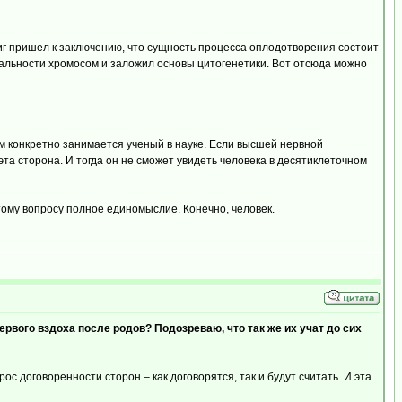
виг пришел к заключению, что сущность процесса оплодотворения состоит
альности хромосом и заложил основы цитогенетики. Вот отсюда можно
ем конкретно занимается ученый в науке. Если высшей нервной
эта сторона. И тогда он не сможет увидеть человека в десятиклеточном
этому вопросу полное единомыслие. Конечно, человек.
рвого вздоха после родов? Подозреваю, что так же их учат до сих
 договоренности сторон – как договорятся, так и будут считать. И эта