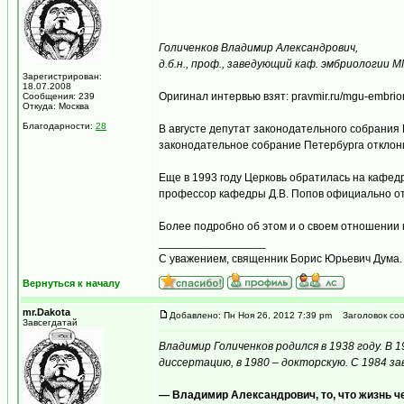
Голиченков Владимир Александрович,
д.б.н., проф., заведующий каф. эмбриологии М
Зарегистрирован:
18.07.2008
Оригинал интервью взят: pravmir.ru/mgu-embrio
Сообщения: 239
Откуда: Москва
Благодарности:
28
В августе депутат законодательного собрания
законодательное собрание Петербурга отклони
Еще в 1993 году Церковь обратилась на кафедр
профессор кафедры Д.В. Попов официально отв
Более подробно об этом и о своем отношении 
_________________
С уважением, священник Борис Юрьевич Дума.
Вернуться к началу
mr.Dakota
Добавлено: Пн Ноя 26, 2012 7:39 pm
Заголовок соо
Завсегдатай
Владимир Голиченков родился в 1938 году. В
диссертацию, в 1980 – докторскую. С 1984 з
— Владимир Александрович, то, что жизнь че