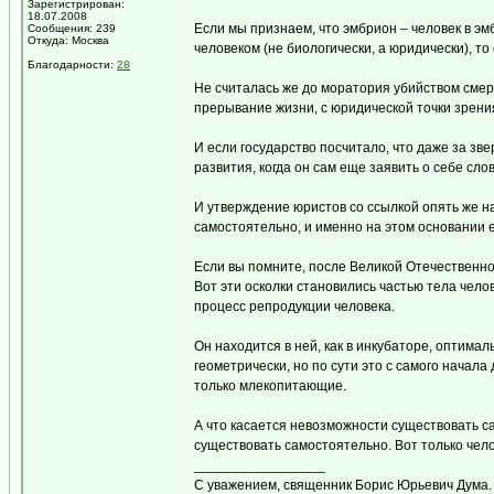
Зарегистрирован:
18.07.2008
Если мы признаем, что эмбрион – человек в эмб
Сообщения: 239
Откуда: Москва
человеком (не биологически, а юридически), то
Благодарности:
28
Не считалась же до моратория убийством смерт
прерывание жизни, с юридической точки зрени
И если государство посчитало, что даже за з
развития, когда он сам еще заявить о себе сло
И утверждение юристов со ссылкой опять же на
самостоятельно, и именно на этом основании 
Если вы помните, после Великой Отечественной
Вот эти осколки становились частью тела чело
процесс репродукции человека.
Он находится в ней, как в инкубаторе, оптима
геометрически, но по сути это с самого начал
только млекопитающие.
А что касается невозможности существовать са
существовать самостоятельно. Вот только чел
_________________
С уважением, священник Борис Юрьевич Дума.