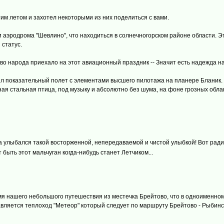
м летом и захотел некоторыми из них поделиться с вами.
ии аэродрома "Шевлино", что находиться в солнечногорском районе области.
 статус.
во народа приехало на этот авиационный праздник -- Значит есть надежда н
 показательный полет с элементами высшего пилотажа на планере Бланик. М
ая стальная птица, под музыку и абсолютно без шума, на фоне грозных облак
а улыбался такой восторженной, непередаваемой и чистой улыбкой! Вот ради т
быть этот мальчуган когда-нибудь станет Летчиком...
 нашего небольшого путешествия из местечка Брейтово, что в одноименном 
равляется теплоход "Метеор" который следует по маршруту Брейтово - Рыбинс