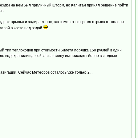
поездки на нем был приличный шторм, но Капитан принял решение пойти
чь.
дные крылья и задирает нос, как самолет во время отрыва от полосы.
 малой высоте над водой
ный тип теплоходов при стоимости билета порядка 150 рублей в один
го водохранилища, сейчас на смену им приходят более выгодные
авигации. Сейчас Метеоров осталось уже только 2...