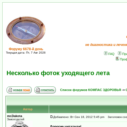
не диагностика и лечен
Форуму 6678-й день
Текущая дата: Пт, 7 Авг 2026
FAQ
Пр
Про
Несколько фоток уходящего лета
Список форумов КОМПАС ЗДОРОВЬЯ
->
Автор
mr.Dakota
Добавлено: Вт Сен 18, 2012 5:45 pm
Заголовок соо
Завсегдатай
Дорогие читатели!