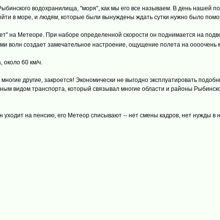
ыбинского водохранилища, "моря", как мы его все называем. В день нашей 
 выйти в море, и людям, которые были вынуждены ждать сутки нужно было помо
ет" на Метеоре. При наборе определенной скорости он поднимается на подво
згами волн создает замечательное настроение, ощущение полета на оооочень
 около 60 км/ч.
 и многие другие, закроется! Экономически не выгодно эксплуатировать подоб
ным видом транспорта, который связывал многие области и районы Рыбинско
н уходит на пенсию, его Метеор списывают -- нет смены кадров, нет нужды в н