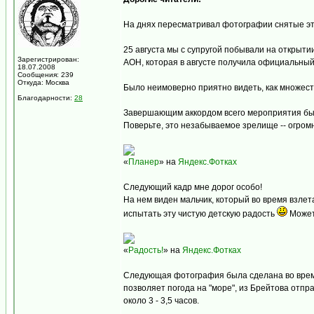
На днях пересматривал фотографии снятые эти
25 августа мы с супругой побывали на открыт
Зарегистрирован:
АОН, которая в августе получила официальный
18.07.2008
Сообщения: 239
Откуда: Москва
Было неимоверно приятно видеть, как множест
Благодарности:
28
Завершающим аккордом всего мероприятия был
Поверьте, это незабываемое зрелище -- огромн
«
Планер
» на
Яндекс.Фотках
Следующий кадр мне дорог особо!
На нем виден мальчик, который во время взлет
испытать эту чистую детскую радость
Может 
«
Радость!
» на
Яндекс.Фотках
Следующая фотография была сделана во время
позволяет погода на "море", из Брейтова отп
около 3 - 3,5 часов.