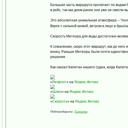
Большая часть маршрута пролегает по водам Р
в рейс, так как днем ранее они уже не смогли
Это абсолютная уникальная атмосфера -- "пол
Вкупе с сильной качкой, ветром в лицо и бры
Скорость Метеора для воды достаточно велика,
К сожалению, скоро этот маршрут, как до него
конец. Раньше Метеоры были почти единствен
решения.
Как сказал Капитан нашего судна, когда Капита
«
Речфлот
» на
Яндекс.Фотках
«
Шлюз
» на
Яндекс.Фотках
«
Скорость
» на
Яндекс.Фотках
Поблагодарили:
Тигринка
_________________