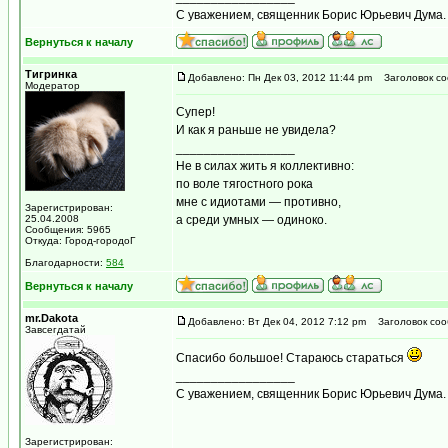
С уважением, священник Борис Юрьевич Дума.
Вернуться к началу
Тигринка
Добавлено: Пн Дек 03, 2012 11:44 pm
Заголовок со
Модератор
Супер!
И как я раньше не увидела?
_________________
Не в силах жить я коллективно:
по воле тягостного рока
мне с идиотами — противно,
Зарегистрирован:
25.04.2008
а среди умных — одиноко.
Сообщения: 5965
Откуда: Город-городоГ
Благодарности:
584
Вернуться к началу
mr.Dakota
Добавлено: Вт Дек 04, 2012 7:12 pm
Заголовок соо
Завсегдатай
Спасибо большое! Стараюсь стараться
_________________
С уважением, священник Борис Юрьевич Дума.
Зарегистрирован: