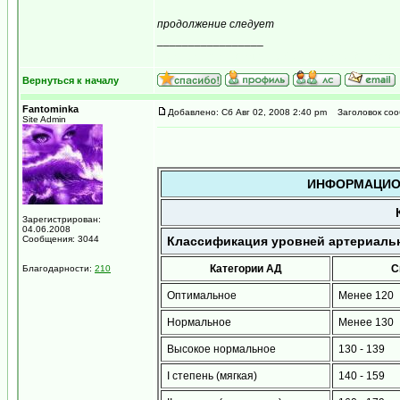
продолжение следует
_________________
...мираж сети, рожденный мерцанием голубого 
Вернуться к началу
Fantominka
Добавлено: Сб Авг 02, 2008 2:40 pm
Заголовок соо
Site Admin
ИНФОРМАЦИО
Зарегистрирован:
04.06.2008
Сообщения: 3044
Классификация уровней артериально
Категории АД
С
Благодарности:
210
Оптимальное
Менее 120
Нормальное
Менее 130
Высокое нормальное
130 - 139
I степень (мягкая)
140 - 159