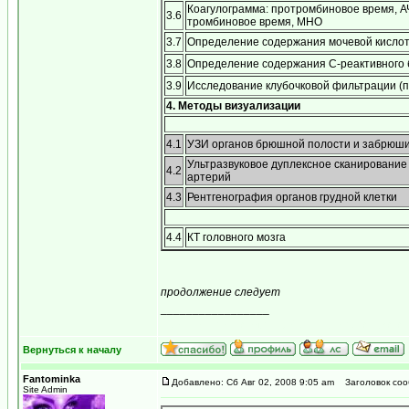
Коагулограмма: протромбиновое время, А
3.6
тромбиновое время, МНО
3.7
Определение содержания мочевой кисло
3.8
Определение содержания С-реактивного 
3.9
Исследование клубочковой фильтрации (п
4. Методы визуализации
4.1
УЗИ органов брюшной полости и забрюши
Ультразвуковое дуплексное сканировани
4.2
артерий
4.3
Рентгенография органов грудной клетки
4.4
КТ головного мозга
продолжение следует
_________________
...мираж сети, рожденный мерцанием голубого 
Вернуться к началу
Fantominka
Добавлено: Сб Авг 02, 2008 9:05 am
Заголовок соо
Site Admin