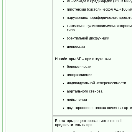
АВ-блокаде и брадикардии (<50 в мину
гипотензии (систолическоя АД <100 мм 
нарушениях периферического кровот
тяжелом инсулинзависимом сахарном 
типа
эректильной дисфункции
депрессии
Ингибиторы АПФ при отсутствии:
беременности
гиперкалиемии
индивидуальной непереносимости
аортального стеноза
лейкопении
двустороннего стеноза почечных арт
Блокаторы рецепторов ангиотензина II
предпочтительны при: