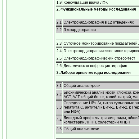
1.9
Консультация врача ЛФК
2. Функциональные методы исследования
2.1
Электрокардиография в 12 отведениях
2.2
Эхокардиография
2.3
Суточное мониторирование показателей
2.4
Электрокардиографическое мониториров
2.5
Электрокардиографический стресс-тест
2.6
Динамическая нефросцинтиграфия
3. Лабораторные методы исследования
3.1
Общий анализ крови
Биохимический анализ крови: глюкоза, кр
3.2
АСТ, АЛТ, общий белок, калий, натрий, ма
Определение HBs-Аг, титра суммарных ан
3.3
гепатита С, антител к ВИЧ-1, ВИЧ-2, к Tr
или ИФА)
Липидный профиль: триглицериды, общий
3.4
холестерин ЛПНП, холестерин ЛПВП
3.5
Общий анализ мочи