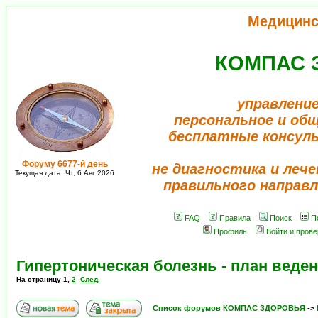
Медицинс
КОМПАС 
управление
персональное и об
бесплатные консул
Форуму 6677-й день
не диагностика и лече
Текущая дата: Чт, 6 Авг 2026
правильного направл
FAQ
Правила
Поиск
П
Профиль
Войти и пров
Гипертоническая болезнь - план веде
На страницу
1
,
2
След.
Список форумов КОМПАС ЗДОРОВЬЯ
->