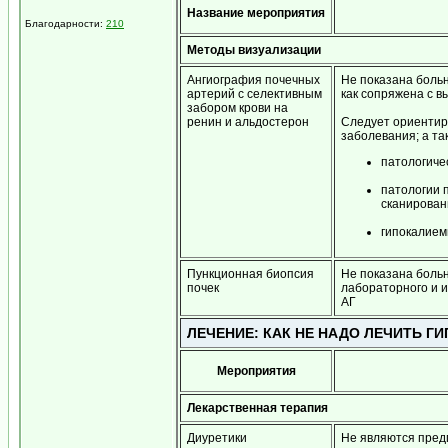
Название мероприятия
Благодарности:
210
Методы визуализации
Ангиография почечных
Не показана больн
артерий с селективным
как сопряжена с 
забором крови на
ренин и альдостерон
Следует ориентир
заболевания; а та
патологиче
патологии 
сканирован
гипокалием
Пункционная биопсия
Не показана больн
почек
лабораторного и 
АГ
ЛЕЧЕНИЕ: КАК НЕ НАДО ЛЕЧИТЬ Г
Мероприятия
Лекарственная терапия
Диуретики
Не являются пред