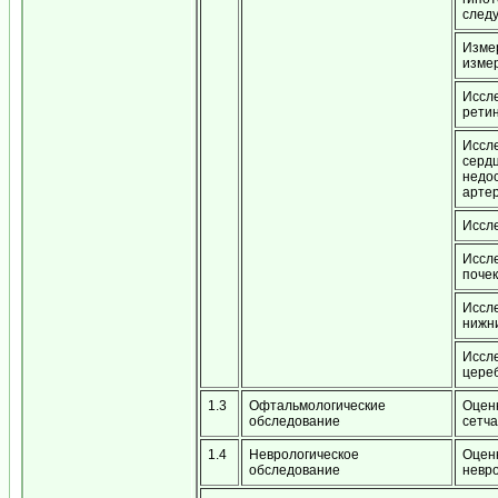
следу
Измер
измер
Иссле
рети
Иссл
сердц
недос
артер
Иссле
Иссл
почек
Иссле
нижн
Иссл
цере
1.3
Офтальмологические
Оценк
обследование
сетча
1.4
Неврологическое
Оценк
обследование
невр