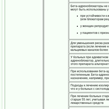
Бета-адреноблокаторы не 
могут быть использованы у
при устойчивости к
(или блокаторам рец
у женщин репродукт
у пациентов с приз
Для уменьшения риска разв
препарата (если лечение 
кальциевых каналов более
У больных при адекватном 
адреноблокатор, длительн
этого препарата альтерна
При использовании бета-а
постепенным. Бета-адреноб
назначению, например, пр
Подходы к лечению изолиров
что и у больных с систоло
При лечении больных старш
старше 55 лет, учитывая 
лекарственных средств