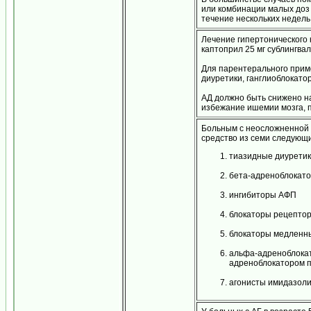
или комбинации малых доз 
течение нескольких недель
Лечение гипертонического к
каптоприл 25 мг сублингва
Для парентерального прим
диуретики, ганглиоблокато
АД должно быть снижено на
избежание ишемии мозга, п
Больным с неосложненной 
средство из семи следующи
тиазидные диуретик
бета-адреноблокат
ингибиторы АФП
блокаторы рецепторо
блокаторы медленны
альфа-адреноблокат
адреноблокатором 
агонисты имидазол