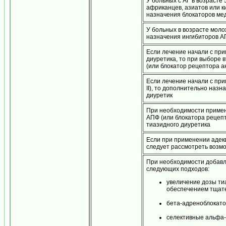
У больных с АГ в возрасте 
африканцев, азиатов или 
назначения блокаторов ме
У больных в возрасте моло
назначения ингибиторов АП
Если лечение начали с пр
диуретика, то при выборе 
(или блокатор рецептора ан
Если лечение начали с пр
II), то дополнительно наз
диуретик
При необходимости примен
АПФ (или блокатора рецепт
тиазидного диуретика
Если при применении адекв
следует рассмотреть возм
При необходимости добавл
следующих подходов:
увеличение дозы тиа
обеспечением тщате
бета-адреноблокат
селективные альфа