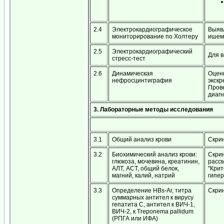
2.4
Электрокардиографическое
Выяв
мониторирование по Холтеру
ишем
2.5
Электрокардиографический
Для 
стресс-тест
2.6
Динамическая
Оцен
нефросцинтиграфия
экскр
Пров
диагн
3. Лабораторные методы исследования
3.1
Общий анализ крови
Скри
3.2
Биохимический анализ крови:
Скри
глюкоза, мочевина, креатинин,
рассм
АЛТ, АСТ, общий белок,
"Крит
магний, калий, натрий
гипер
3.3
Определение HBs-Аг, титра
Скри
суммарных антител к вирусу
гепатита С, антител к ВИЧ-1,
ВИЧ-2, к Treponema pallidum
(РПГА или ИФА)