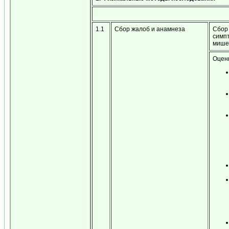
1.1
Сбор жалоб и анамнеза
Сбор
симпт
мише
Оцен