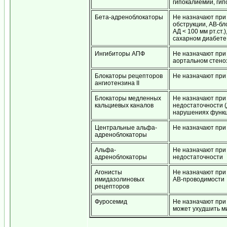
гипокалиемии, ги
Бета-адреноблокаторы
Не назначают при
обструкции, АВ-бло
АД < 100 мм рт.ст
сахарном диабете 
Ингибиторы АПФ
Не назначают при
аортальном стено
Блокаторы рецепторов
Не назначают при
ангиотензина II
Блокаторы медленных
Не назначают при
кальциевых каналов
недостаточности 
нарушениях функц
Центральные альфа-
Не назначают при
адреноблокаторы
Альфа-
Не назначают при
адреноблокаторы
недостаточности
Агонисты
Не назначают при
имидазолиновых
АВ-проводимости
рецепторов
Фуросемид
Не назначают при 
может ухудшить м