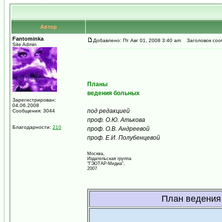
Автор
Fantominka
Добавлено: Пт Авг 01, 2008 3:40 am
Заголовок сооб
Site Admin
Планы
ведения больных
Зарегистрирован:
04.06.2008
под редакцией
Сообщения: 3044
проф. О.Ю. Атькова
Благодарности:
210
проф. О.В. Андреевой
проф. Е.И. Полубенцевой
Москва,
Издательская группа
"ГЭОТАР-Медиа",
2007
План ведения