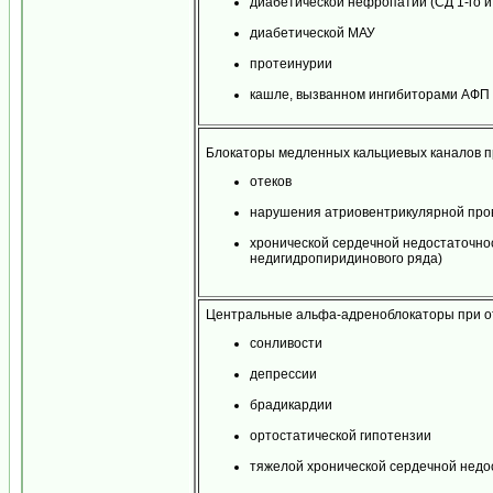
диабетической нефропатии (СД 1-го и 
диабетической МАУ
протеинурии
кашле, вызванном ингибиторами АФП
Блокаторы медленных кальциевых каналов пр
отеков
нарушения атриовентрикулярной про
хронической сердечной недостаточно
недигидропиридинового ряда)
Центральные альфа-адреноблокаторы при от
сонливости
депрессии
брадикардии
ортостатической гипотензии
тяжелой хронической сердечной недо