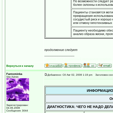
По возможности следует р
более склонны к использов
Пациенты становятся моти
прекращения использовани
сосудистый риск и хорошо
или отмену гипотензивных
Пациенту необходимо обес
анализ образа жизни, про
продолжение следует
_________________
...мираж сети, рожденный мерцанием голубого 
Вернуться к началу
Fantominka
Добавлено: Сб Авг 02, 2008 1:19 pm
Заголовок соо
Site Admin
ИНФОРМАЦИО
О
Зарегистрирован:
ДИАГНОСТИКА: ЧЕГО НЕ НАДО ДЕЛ
04.06.2008
Сообщения: 3044