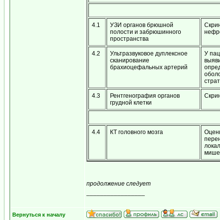
4.1
УЗИ органов брюшной
Скрин
полости и забрюшинного
нефр
пространства
4.2
Ультразвуковое дуплексное
У пац
сканирование
выяви
брахиоцефальных артерий
опре
оболо
страт
4.3
Рентгенография органов
Скри
грудной клетки
4.4
КТ головного мозга
Оценк
перен
локал
мише
продолжение следует
_________________
...мираж сети, рожденный мерцанием голубого 
Вернуться к началу