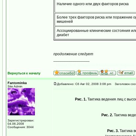
Наличие одного или двух факторов риска
Более трех факторов риска или поражение о
мишеней
Ассоциированные клинические состояния ил
диабет
продолжение следует
_________________
...мираж сети, рожденный мерцанием голубого 
Вернуться к началу
Fantominka
Добавлено: Сб Авг 02, 2008 3:08 pm
Заголовок соо
Site Admin
Рис. 1.
Тактика ведения лиц с высок
Рис. 2.
Тактика веден
Зарегистрирован:
04.06.2008
Сообщения: 3044
Рис. 3.
Тактика в