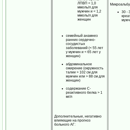
ЛПВП < 1,0
Микроальбу
ммоль/л для
мужчин и < 1,2
30 -
ммоль/л для
креа
женщин
мужч
семейный анамнез
ранних сердечно-
сосудистых
заболеваний (< 55 лет
у мужчин и < 65 лет у
женщин)
абдоминальное
ожирение (окружность
талии > 102 см для
мужчин или > 88 см для
женщин)
содержание С-
реактивного белка > 1
мг/л
Дополнительные, негативно
влияющие на прогноз
больного АГ: