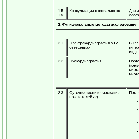
1.5-
Консультации специалистов
Для и
1.9
осло
2. Функциональные методы исследования
2.1
Электрокардиография в 12
Выяв
отведениях
гипе
индек
2.2
Эхокардиография
Позво
(конц
миока
миока
2.3
Суточное мониторирование
Показ
показателей АД