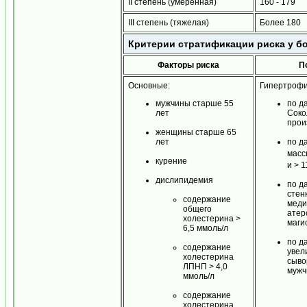
II степень (умеренная)
160 - 179
III степень (тяжелая)
Более 180
Критерии стратификации риска у бо
Факторы риска
П
Основные:
Гипертрофи
мужчины старше 55
по д
лет
Соко
прои
женщины старше 65
лет
по д
масс
курение
и > 1
дислипидемия
по д
стен
содержание
меди
общего
атер
холестерина >
маги
6,5 ммоль/л
по д
содержание
увел
холестерина
сыво
ЛПНП > 4,0
мужч
ммоль/л
содержание
холестерина