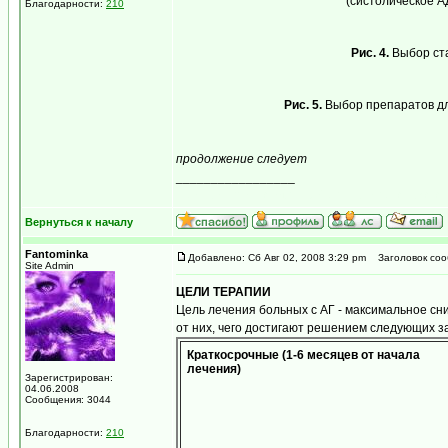
(систолическое АД 
Благодарности:
210
Рис. 4.
Выбор ста
Рис. 5.
Выбор препаратов для
продолжение следует
_________________
...мираж сети, рожденный мерцанием голубого 
Вернуться к началу
Fantominka
Добавлено: Сб Авг 02, 2008 3:29 pm
Заголовок соо
Site Admin
ЦЕЛИ ТЕРАПИИ
Цель лечения больных с АГ - максимальное сн
от них, чего достигают решением следующих зад
Краткосрочные (1-6 месяцев от начала
лечения)
Зарегистрирован:
04.06.2008
Сообщения: 3044
Благодарности:
210