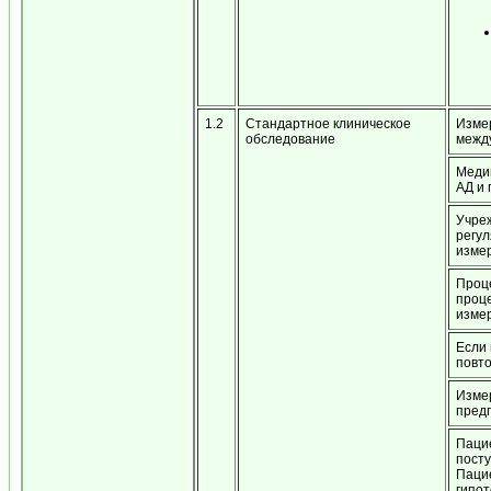
1.2
Стандартное клиническое
Измер
обследование
межд
Меди
АД и
Учре
регул
изме
Проц
проце
изме
Если 
повто
Измер
пред
Паци
посту
Паци
гипот