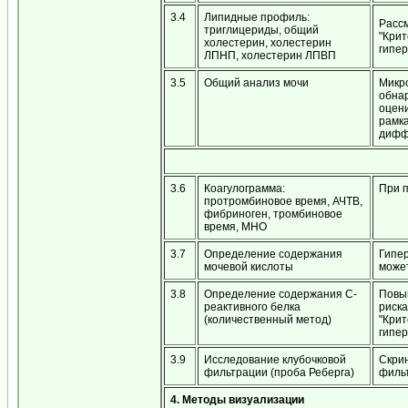
3.4
Липидные профиль:
Рассм
триглицериды, общий
"Крит
холестерин, холестерин
гипер
ЛПНП, холестерин ЛПВП
3.5
Общий анализ мочи
Микро
обнар
оцени
рамка
дифф
3.6
Коагулограмма:
При 
протромбиновое время, АЧТВ,
фибриноген, тромбиновое
время, МНО
3.7
Определение содержания
Гипе
мочевой кислоты
може
3.8
Определение содержания С-
Повы
реактивного белка
риска
(количественный метод)
"Крит
гипер
3.9
Исследование клубочковой
Скри
фильтрации (проба Реберга)
филь
4. Методы визуализации