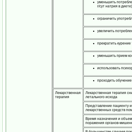
уменьшить потреблен
г/сут натрия в диете
ограничить употребле
увеличить потребле
прекратить курение 
уменьшить прием ко
использовать псих
проходить обучение
Лекарственная
Лекарственная терапия сн
терапия
летального исхода
Представление пациенту 
лекарственных средств по
Время назначения и объем 
поражения органов-мишене
В большинстве случаев пок