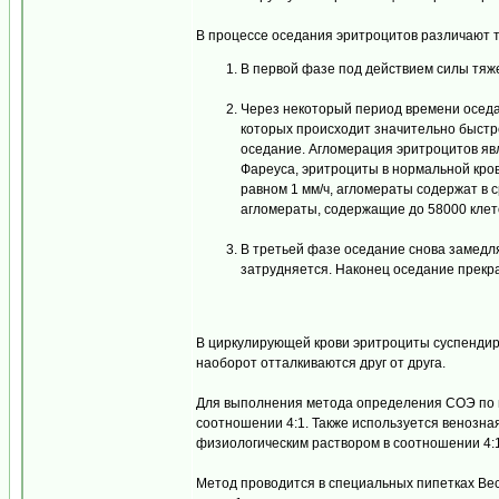
В процессе оседания эритроцитов различают 
В первой фазе под действием силы тяж
Через некоторый период времени оседа
которых происходит значительно быстр
оседание. Агломерация эритроцитов я
Фареуса, эритроциты в нормальной крови
равном 1 мм/ч, агломераты содержат в 
агломераты, содержащие до 58000 клет
В третьей фазе оседание снова замедля
затрудняется. Наконец оседание прекра
В циркулирующей крови эритроциты суспендиро
наоборот отталкиваются друг от друга.
Для выполнения метода определения СОЭ по м
соотношении 4:1. Также используется венозная 
физиологическим раствором в соотношении 4:1
Метод проводится в специальных пипетках Вес