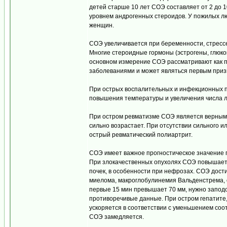
детей старше 10 лет СОЭ составляет от 2 до 
уровнем андрогенных стероидов. У пожилых лю
женщин.
СОЭ увеличивается при беременности, стрессе
Многие стероидные гормоны (эстрогены, глюк
основном измерение СОЭ рассматривают как п
заболеваниями и может являться первым приз
При острых воспалительных и инфекционных пр
повышения температуры и увеличения числа л
При остром ревматизме СОЭ является верным 
сильно возрастает. При отсутствии сильного 
острый ревматический полиартрит.
СОЭ имеет важное прогностическое значение 
При злокачественных опухолях СОЭ повышаетс
почек, в особенности при нефрозах. СОЭ дос
миелома, макроглобулинемия Вальденстрема, о
первые 15 мин превышает 70 мм, нужно запод
противоречивые данные. При остром гепатите
ускоряется в соответствии с уменьшением с
СОЭ замедляется.