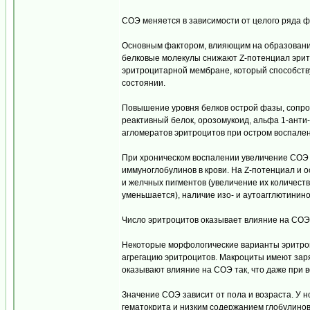
СОЭ меняется в зависимости от целого ряда ф
Основным фактором, влияющим на образование
белковые молекулы снижают Z-потенциал эрит
эритроцитарной мембране, который способств
состоянии.
Повышение уровня белков острой фазы, сопр
реактивный белок, орозомукоид, альфа 1-aнти
агломератов эритроцитов при остром воспале
При хроническом воспалении увеличение СОЭ 
иммуноглобулинов в крови. На Z-потенциал и 
и желчных пигментов (увеличение их количест
уменьшается), наличие изо- и аутоагглютинино
Число эритроцитов оказывает влияние на СОЭ.
Некоторые морфологические варианты эритроц
агрегацию эритроцитов. Макроциты имеют зар
оказывают влияние на СОЭ так, что даже при 
Значение СОЭ зависит от пола и возраста. У 
гематокрита и низким содержанием глобулинов.