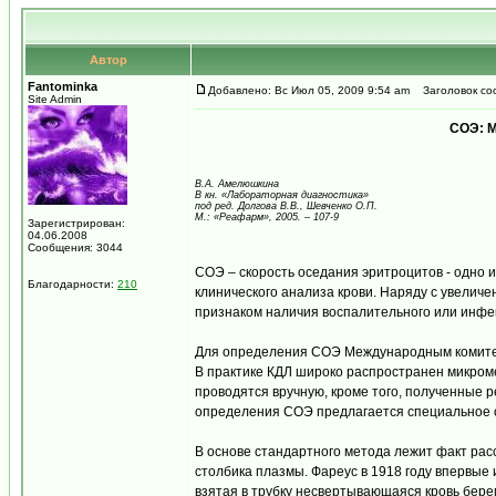
Автор
Fantominka
Добавлено: Вс Июл 05, 2009 9:54 am
Заголовок соо
Site Admin
СОЭ: 
В.А. Амелюшкина
В кн. «Лабораторная диагностика»
под ред. Долгова В.В., Шевченко О.П.
М.: «Реафарм», 2005. – 107-9
Зарегистрирован:
04.06.2008
Сообщения: 3044
СОЭ – скорость оседания эритроцитов - одно 
Благодарности:
210
клинического анализа крови. Наряду с увелич
признаком наличия воспалительного или инфек
Для определения СОЭ Международным комитето
В практике КДЛ широко распространен микром
проводятся вручную, кроме того, полученные 
определения СОЭ предлагается специальное о
В основе стандартного метода лежит факт расс
столбика плазмы. Фареус в 1918 году впервые 
взятая в трубку несвертывающаяся кровь бере