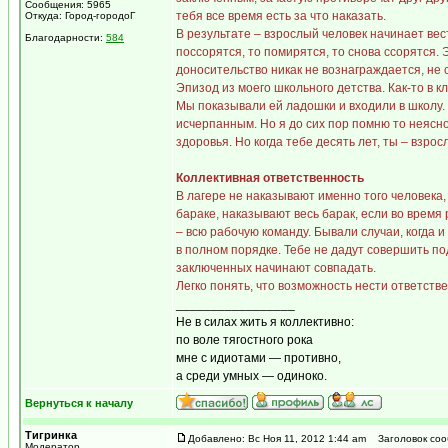
Сообщения: 5965
тебя все время есть за что наказать.
Откуда: Город-городоГ
В результате – взрослый человек начинает вес
Благодарности:
584
поссорятся, то помирятся, то снова ссорятся. 
доносительство никак не вознаграждается, не 
Эпизод из моего школьного детства. Как-то в 
Мы показывали ей ладошки и входили в школу. 
исчерпанным. Но я до сих пор помню то неясное
здоровья. Но когда тебе десять лет, ты – взро
Коллективная ответственность
В лагере не наказывают именно того человека
бараке, наказывают весь барак, если во время
– всю рабочую команду. Бывали случаи, когда и
в полном порядке. Тебе не дадут совершить по
заключенных начинают совпадать.
Легко понять, что возможность нести ответств
_________________
Не в силах жить я коллективно:
по воле тягостного рока
мне с идиотами — противно,
а среди умных — одиноко.
Вернуться к началу
Тигринка
Добавлено: Вс Ноя 11, 2012 1:44 am
Заголовок соо
Модератор