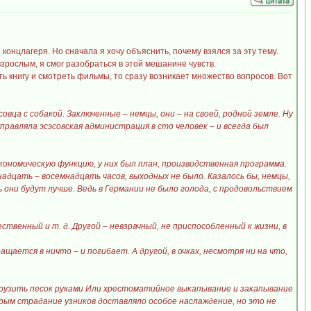
онцлагеря. Но сначала я хочу объяснить, почему взялся за эту тему.
взрослым, я смог разобраться в этой мешанине чувств.
ть книгу и смотреть фильмы, то сразу возникает множество вопросов. Вот
вца с собакой. Заключенные – немцы, они – на своей, родной земле. Ну
правляла эсэсовская администрация в сто человек – и всегда был
кономическую функцию, у них был план, производственная программа.
надцать – восемнадцать часов, выходных не было. Казалось бы, немцы,
ни будут лучше. Ведь в Германии не было голода, с продовольствием
ственный и т. д. Другой – невзрачный, не приспособленный к жизни, в
щается в ничто – и погибает. А другой, в очках, несмотря ни на что,
и грузить песок руками Или хрестоматийное выкапывание и закапывание
торым страдание узников доставляло особое наслаждение, но это не