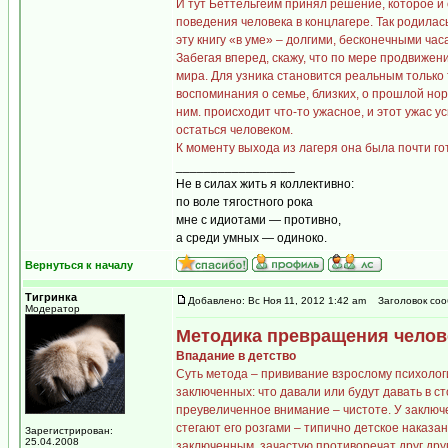
И тут Беттельгейм принял решение, которое и 
поведения человека в концлагере. Так родилас
эту книгу «в уме» – долгими, бесконечными час
Забегая вперед, скажу, что по мере продвиже
мира. Для узника становится реальным только 
воспоминания о семье, близких, о прошлой нор
ним. происходит что-то ужасное, и этот ужас у
остаться человеком.
К моменту выхода из лагеря она была почти гот
_________________
Не в силах жить я коллективно:
по воле тягостного рока
мне с идиотами — противно,
а среди умных — одиноко.
Вернуться к началу
Тигринка
Добавлено: Вс Ноя 11, 2012 1:42 am
Заголовок соо
Модератор
Методика превращения челов
Впадание в детство
Суть метода – прививание взрослому психолог
заключенных: что давали или будут давать в ст
преувеличенное внимание – чистоте. У заключ
стегают его розгами – типично детское наказа
Зарегистрирован:
25.04.2008
заключенным, зачастую противоречат друг друг