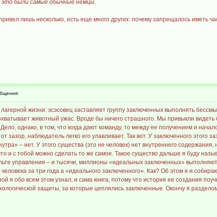
в это были самые обычные немцы.
 привел лишь несколько, есть еще много других: почему запрещалось иметь ч
бщения:
з лагерной жизни: эсэсовец заставляет группу заключенных выполнять бессмы
 охватывает животный ужас. Вроде бы ничего страшного. Мы привыкли видет
Дело, однако, в том, что когда дают команду, то между ее получением и нач
тот зазор, наблюдатель легко его улавливает. Так вот. У заключенного этого 
утра» – нет. У этого существа (это не человек) нет внутреннего содержания,
 что и с тобой можно сделать то же самое. Такое существо дальше я буду на
ульте управления – и тысячи, миллионы «идеальных заключенных» выполняют
человека за три года а «идеального заключенного». Как? Об этом я и собираю
орой я обо всем этом узнал, и сама книга, потому что история ее создания п
хологической защиты, за которые цеплялись заключенные. Окончу я разделом