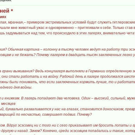
бщения:
ней *
виях
лая, мрачная,– примером экстремальных условий будут служить гитлеровские к
нушали мне животный ужас и одновременно – притягивали к себе. Только став 
ешь задумываться над тем, что происходило в этих лагерях, внимательно чита
ия? Обычная картина – колонну в тысячу человек ведут на работу три эсэсо
совцам и не бежать? Почему лагерем в двадцать тысяч заключенных легко у
на грани выживания? Ведь концлагеря выполняли в Германии определенную э
ы, они стали работать и на войну. Рабочий день в лагере продолжался шест
ны были понимать, что если заключенных кормить лучше, то и работать о
леднего дня войны.
 и книжкам. В лагерь попадают два человека. Один – высокий, сильный, муже
о месяцев
й, буквально разваливается у нас на глазах, становится доносчиком, превра
варищей по несчастью, совершает подвиг. Почему?
ком. Вдруг эсэсовец ни с того ни с сего приказывает им бросить лопаты 
в другую и назад. Зачем? Конечно, среди эсэсовцев попадались и такие, ко