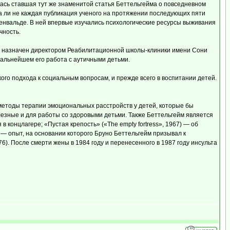
лась ставшая тут же знаменитой статья Беттельгейма о повседневном
а ли не каждая публикация ученого на протяжении последующих пяти
енвальде. В ней впервые изучались психологические ресурсы выживания
чность.
ыл назначен директором Реабилитационной школы-клиники имени Сони
дальнейшем его работа с аутичными детьми.
го подхода к социальным вопросам, и прежде всего в воспитании детей.
 методы терапии эмоциональных расстройств у детей, которые бы
олезные и для работы со здоровыми детьми. Также Беттельгейм является
 концлагере; «Пустая крепость» («The empty fortress», 1967) — об
, — опыт, на основании которого Бруно Беттельгейм призывал к
6). После смерти жены в 1984 году и перенесенного в 1987 году инсульта