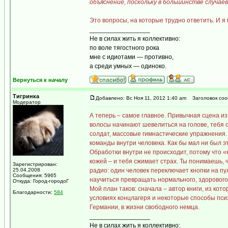
объяснение, поскольку в большинстве случае
Это вопросы, на которые трудно ответить. И я
_________________
Не в силах жить я коллективно:
по воле тягостного рока
мне с идиотами — противно,
а среди умных — одиноко.
Вернуться к началу
Тигринка
Добавлено: Вс Ноя 11, 2012 1:40 am
Заголовок соо
Модератор
А теперь – самое главное. Привычная сцена и
волосы начинают шевелиться на голове, тебя
солдат, массовые гимнастические упражнения. 
команды внутри человека. Как бы мал ни был э
Обработки внутри не происходит, потому что «н
кожей – и тебя сжимает страх. Ты понимаешь,
Зарегистрирован:
25.04.2008
радио: один человек переключает кнопки на п
Сообщения: 5965
научиться превращать нормального, здорового 
Откуда: Город-городоГ
Мой план таков: сначала – автор книги, из кот
Благодарности:
584
условиях концлагеря и некоторые способы пси
Германии, в жизни свободного немца.
_________________
Не в силах жить я коллективно: