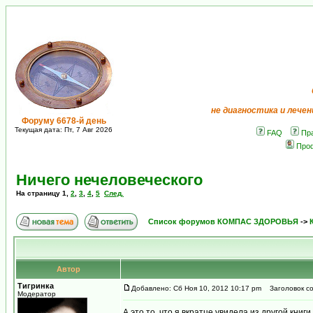
не диагностика и лечен
Форуму 6678-й день
Текущая дата: Пт, 7 Авг 2026
FAQ
Пр
Про
Ничего нечеловеческого
На страницу
1
,
2
,
3
,
4
,
5
След.
Список форумов КОМПАС ЗДОРОВЬЯ
->
Автор
Тигринка
Добавлено: Сб Ноя 10, 2012 10:17 pm
Заголовок со
Модератор
А это то, что я вкратце увидела из другой книг