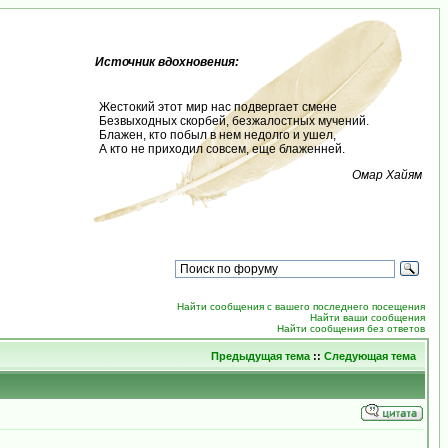
Источник вдохновения:
Жестокий этот мир нас подвергает смене
Безвыходных скорбей, безжалостных мучений.
Блажен, кто побыл в нем недолго и ушел,
А кто не приходил совсем, еще блаженней.
Омар Хайям
Найти сообщения с вашего последнего посещения
Найти ваши сообщения
Найти сообщения без ответов
Предыдущая тема
::
Следующая тема