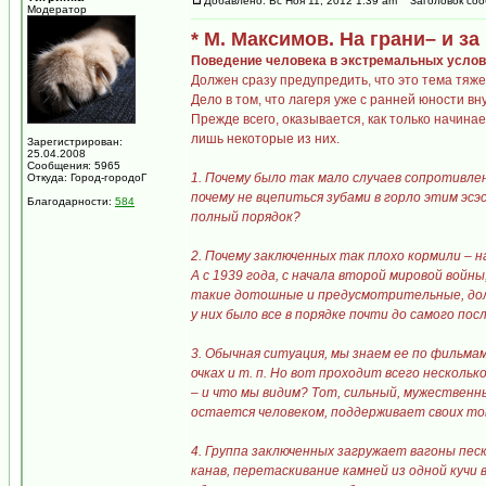
Добавлено: Вс Ноя 11, 2012 1:39 am
Заголовок соо
Модератор
* М. Максимов. На грани– и за 
Поведение человека в экстремальных усло
Должен сразу предупредить, что это тема тяже
Дело в том, что лагеря уже с ранней юности в
Прежде всего, оказывается, как только начина
лишь некоторые из них.
Зарегистрирован:
25.04.2008
Сообщения: 5965
1. Почему было так мало случаев сопротивлен
Откуда: Город-городоГ
почему не вцепиться зубами в горло этим эсэ
Благодарности:
584
полный порядок?
2. Почему заключенных так плохо кормили – 
А с 1939 года, с начала второй мировой войн
такие дотошные и предусмотрительные, долж
у них было все в порядке почти до самого пос
3. Обычная ситуация, мы знаем ее по фильмам
очках и т. п. Но вот проходит всего нескольк
– и что мы видим? Тот, сильный, мужественны
остается человеком, поддерживает своих то
4. Группа заключенных загружает вагоны пес
канав, перетаскивание камней из одной кучи 