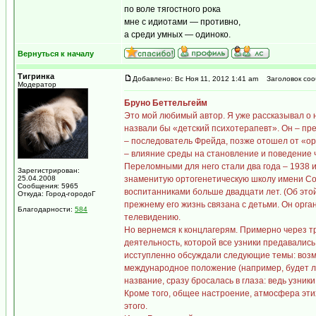
по воле тягостного рока
мне с идиотами — противно,
а среди умных — одиноко.
Вернуться к началу
Тигринка
Добавлено: Вс Ноя 11, 2012 1:41 am
Заголовок соо
Модератор
Бруно Беттельгейм
Это мой любимый автор. Я уже рассказывал о не
назвали бы «детский психотерапевт». Он – пр
– последователь Фрейда, позже отошел от «ор
– влияние среды на становление и поведение ч
Переломными для него стали два года – 1938 и 
Зарегистрирован:
25.04.2008
знаменитую ортогенетическую школу имени Сон
Сообщения: 5965
воспитанниками больше двадцати лет. (Об этой 
Откуда: Город-городоГ
прежнему его жизнь связана с детьми. Он орга
Благодарности:
584
телевидению.
Но вернемся к концлагерям. Примерно через тр
деятельность, которой все узники предавались
исступленно обсуждали следующие темы: возмо
международное положение (например, будет ли
название, сразу бросалась в глаза: ведь узник
Кроме того, общее настроение, атмосфера этих
этого.