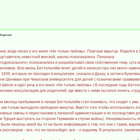
бщения:
м, когда писал о его книге «Не только любовь». Повторю вкратце. Родился в 1
едставитель известной венской, школы психоанализа. Поначалу
тодоксального» психоанализа и разрабатывал свою собственную тему, суть 
еловека. Всю жизнь Беттельгейм лечит детей и написал про них много замеча
1939, которые он просидел в концлагере, сначала в Дахау, а затем в Бухенвал
и Шенкман при Чикагском университете для детей с психическими травмами 
Школе и идет речь в его книге «Не только любовь».) В последние годы Беттел
низовал консультацию для родителей, где вместе с ними пытался понять «тру
и месяца пребывания в лагере Беттельгейм стал понимать, что сходит с ума.
, как только выпадала свободная минутка. Вместо того чтобы использовать э
жные смены и перестановки в лагерной администрации и их последствия для з
 Турция выступать на стороне Германии в случае войны). Ненормальность эт
и были лишены какой бы то ни было информации о том, что они с таким, жаром 
 разговоров – все, что ни произойдет, все – к худшему. В результате, заклю