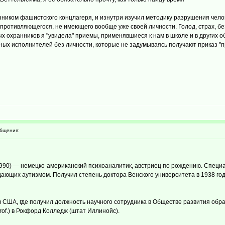
 узником фашистского концлагеря, и изнутри изучил методику разрушения чел
опротивляющегося, не имеющего вообще уже своей личности. Голод, страх, 
ых охранников я "увидела" приемы, применявшиеся к нам в школе и в других 
ных исполнителей без личности, которые не задумываясь получают приказ "пря
бщения:
1990) — немецко-американский психоаналитик, австриец по рождению. Специ
ющих аутизмом. Получил степень доктора Венского университета в 1938 году 
в США, где получил должность научного сотрудника в Обществе развития обр
of.) в Рокфорд Колледж (штат Иллинойс).