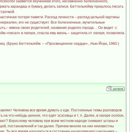
 психолог займется изучением этого, несомненно болезненного,
ержать карандаш и бумагу, делать записи. Беттельгейму пришлось писать
строчкой.
 частичная потеря памяти. Распад личности – распад цельной картины
 нереален, его не существует. Все болезненные, мучительные
ыть,– имена своих родителей, название родного города… Он видит: с
ейм «писал» в лагере, спасла ему жизнь – защитила от лагеря, позволила
ниц. (Бруно Беттельгейм. – «Просвещенное сердце»., Нью-Йорк, 1960.)
тавляет Человека все время думать о еде. Постоянные темы разговоров
 на что-нибудь ценное, что едят эсэсовцы и т. п. Далее, в лагере особое,
ывают? Взрослому человеку при всем честном народе снимают штаны и
кций, постановлений и так далее. Причем многие на них неизвестны
ение. Ты все время находиться в состоянии нашкодившего школьника –