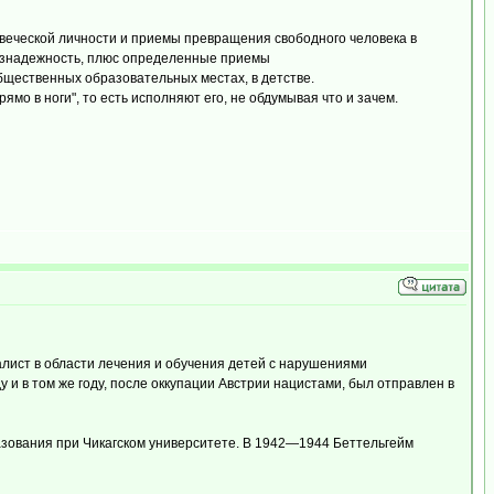
овеческой личности и приемы превращения свободного человека в
безнадежность, плюс определенные приемы
общественных образовательных местах, в детстве.
мо в ноги", то есть исполняют его, не обдумывая что и зачем.
алист в области лечения и обучения детей с нарушениями
и в том же году, после оккупации Австрии нацистами, был отправлен в
азования при Чикагском университете. В 1942—1944 Беттельгейм