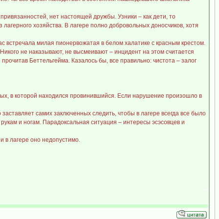
привязанностей, нет настоящей дружбы. Узники – как дети, то
из лагерного хозяйства. В лагере полно добровольных доносчиков, хотя
 нас встречала милая пионервожатая в белом халатике с красным крестом.
. Никого не наказывают, не высмеивают – инцидент на этом считается
 прочитав Беттельгейма. Казалось бы, все правильно: чистота – залог
ных, в которой находился провинившийся. Если нарушение произошло в
то заставляет самих заключенных следить, чтобы в лагере всегда все было
 рукам и ногам. Парадоксальная ситуация – интересы эсэсовцев и
и в лагере оно недопустимо.