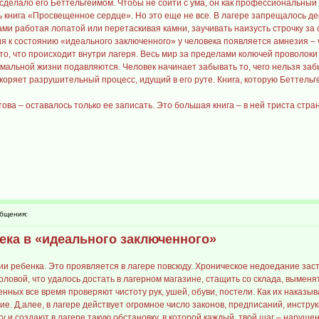
сделало его Беттельгеймом. Чтобы не сойти с ума, он как профессиональный
ь книга «Просвещенное сердце». Но это еще не все. В лагере запрещалось д
ами работая лопатой или перетаскивая камни, заучивать наизусть строчку за 
ния к состоянию «идеального заключенного» у человека появляется амнезия –
то, что происходит внутри лагеря. Весь мир за пределами колючей проволоки
мальной жизни подавляются. Человек начинает забывать то, чего нельзя заб
скоряет разрушительный процесс, идущий в его руте. Книга, которую Беттельг
ова – оставалось только ее записать. Это большая книга – в ней триста стра
бщения:
ека в «идеального заключенного»
ии ребенка. Это проявляется в лагере повсюду. Хроническое недоедание зас
оловой, что удалось достать в лагерном магазине, стащить со склада, выменять
енных все время проверяют чистоту рук, ушей, обуви, постели. Как их наказ
ние. Д,алее, в лагере действует огромное число законов, предписаний, инстру
у и создают в лагере такую обстановку, в которой каждый, твой шаг – наруш