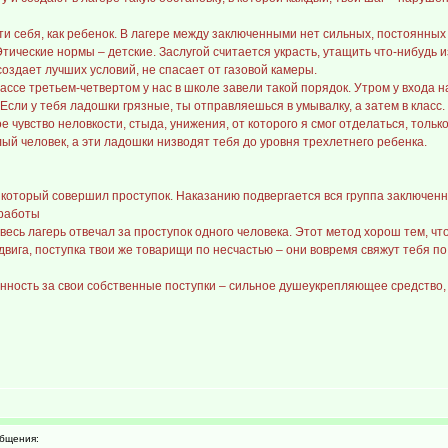
ти себя, как ребенок. В лагере между заключенными нет сильных, постоянных 
Этические нормы – детские. Заслугой считается украсть, утащить что-нибудь 
создает лучших условий, не спасает от газовой камеры.
классе третьем-четвертом у нас в школе завели такой порядок. Утром у входа
Если у тебя ладошки грязные, ты отправляешься в умывалку, а затем в класс
 чувство неловкости, стыда, унижения, от которого я смог отделаться, только
слый человек, а эти ладошки низводят тебя до уровня трехлетнего ребенка.
, который совершил проступок. Наказанию подвергается вся группа заключен
 работы
 весь лагерь отвечал за проступок одного человека. Этот метод хорош тем, ч
двига, поступка твои же товарищи по несчастью – они вовремя свяжут тебя по
енность за свои собственные поступки – сильное душеукрепляющее средство, 
бщения: