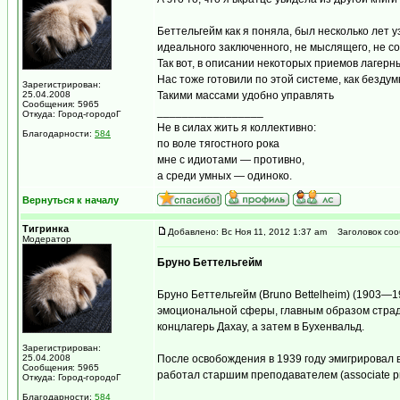
Беттельгейм как я поняла, был несколько лет
идеального заключенного, не мыслящего, не с
Так вот, в описании некоторых приемов лагерн
Нас тоже готовили по этой системе, как бездум
Зарегистрирован:
25.04.2008
Такими массами удобно управлять
Сообщения: 5965
_________________
Откуда: Город-городоГ
Не в силах жить я коллективно:
Благодарности:
584
по воле тягостного рока
мне с идиотами — противно,
а среди умных — одиноко.
Вернуться к началу
Тигринка
Добавлено: Вс Ноя 11, 2012 1:37 am
Заголовок соо
Модератор
Бруно Беттельгейм
Бруно Беттельгейм (Bruno Bettelheim) (1903—
эмоциональной сферы, главным образом страда
концлагерь Дахау, а затем в Бухенвальд.
Зарегистрирован:
25.04.2008
После освобождения в 1939 году эмигрировал 
Сообщения: 5965
работал старшим преподавателем (associate pr
Откуда: Город-городоГ
Благодарности:
584