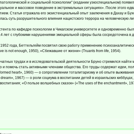
 патологической и социальной психологии" (издании узкоспециальном) появи
уальное и массовое поведение в экстремальных ситуациях». После этого едв
ием. Статья отражала его экзистенциальный опыт заключения в Дахау и Бух
лась суть разрушительного влияния нацистского террора на человеческую ли
истента по кафедре психологии в Чикагском университете и одновременно б
 14 лет с глубокими нарушениями эмоциальной сферы была сосредоточена в 
1952 года, Беттельгейм посвятил свою работу применению психоаналитическо
 is not enough, 1950), «Сбежавшие от жизни» (Truants from life, 1954).
 печатных трудах и в исследовательской деятельности Бруно стремился найти
но и помочь стать активными членами общества. Его труды содержат идеи, п
ormed heart», 1960) — о сопротивлении тоталитаризму и об опыте выживания в
he dream», 1967) — о роли социума в воспитании детей в израильских киббуцах
спитания; «О пользе волшебных сказок» («The uses of the enchantment», 197