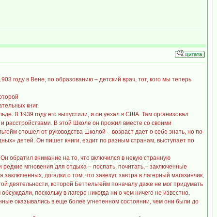
903 году в Вене, по образованию – детский врач, тот, кого мы теперь
которой
тельных книг.
ьде. В 1939 году его выпустили, и он уехал в США. Там организовал
и расстройствами. В этой Школе он прожил вместе со своими
ьгейм отошел от руководства Школой – возраст дает о себе знать, но по-
дных» детей. Он пишет книги, ездит по разным странам, выступает по
 Он обратил внимание на то, что включился в некую странную
ти редкие мгновения для отдыха – поспать, почитать,– заключенные
аключенных, догадки о том, что завезут завтра в лагерный магазинчик,
ой деятельности, которой Беттельгейм поначалу даже не мог придумать
обсуждали, поскольку в лагере никогда ни о чем ничего не известно.
ченные оказывались в еще более угнетенном состоянии, чем они были до