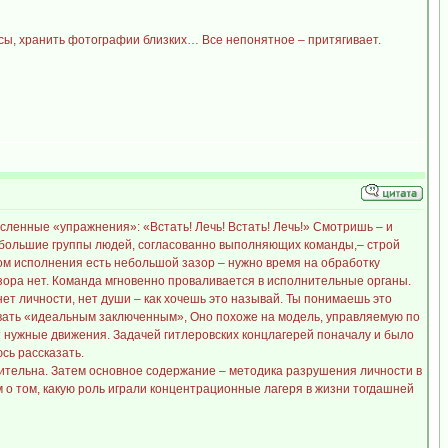
асы, хранить фотографии близких… Все непонятное – притягивает.
сленные «упражнения»: «Встать! Лечь! Встать! Лечь!» Смотришь – и
ь большие группы людей, согласованно выполняющих команды,– строй
алом исполнения есть небольшой зазор – нужно время на обработку
зазора нет. Команда мгновенно проваливается в исполнительные органы.
 нет личности, нет души – как хочешь это называй. Ты понимаешь это
зывать «идеальным заключенным», Оно похоже на модель, управляемую по
 нужные движения. Задачей гитлеровских концлагерей поначалу и было
сь рассказать.
оучительна. Затем основное содержание – методика разрушения личности в
 о том, какую роль играли концентрационные лагеря в жизни тогдашней