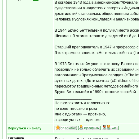
В октябре 1943 года в американском "Журнале
существовании в нацистских лагерях «Индивид
десятилетий становилась общественным событ
человека в условиях концлагеря и анализирова
В 1944 Бруно Беттельгейм получил место асс
Шенкман. В этом интернате для детей от 6 до
Старший преподаватель в 1947 и профессор с 
Это отражено в книгах: «Не только любовь» (Love
В 1973 Беттельгейм ушел в отставку. В своих
позволили не только облегчить их страдания, 
автором книг: «Вразумленное сердце» («The inf
аутичных детях; «Дети мечты» («Children of t
пересмотру традиционных методов семейного во
Бруно Беттельгейм в 1990 г. покончил с собой.
_________________
Не в силах жить я коллективно:
по воле тягостного рока
мне с идиотами — противно,
а среди умных — одиноко.
Вернуться к началу
Тигринка