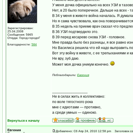
У меня дочка официально на всех УЗИ в тазово
Нет, в 20 было поперечное. Дальше на всех - т
В 34 у меня в животе война началась. Я думала
Но я сама чувствовала, как она поворачивается
В 35 недель на приеме врач сказал что предле
Зарегистрирован:
25.04.2008
В 36 УЗИ подтвердило это.
Сообщения: 5965
В 39 перед кесарево снова УЗИ - головное.
Откуда: Город-городоГ
Мне правда было без разницы, я все равно из
Благодарности:
584
Но Василиса решила что ей надо выправить по
Вот эту войну в животе, с ее трепыханиями и ка
Не вру, зуб даю.
Может моя дочка уникум конечно.
Поблагодарили:
Евгения
_________________
Не в силах жить я коллективно:
по воле тягостного рока
мне с идиотами — противно,
а среди умных — одиноко.
Вернуться к началу
Евгения
Добавлено: Сб Апр 24, 2010 12:58 pm
Заголовок со