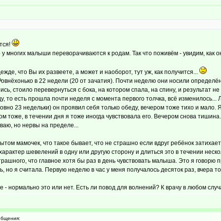
тся!
у многих малыши переворачиваются к родам. Так что поживём - увидим, как он
ежде, что Вы их развеете, а может и наоборот, тут уж, как получится...
Ровнёхонько в 22 недели (20 от зачатия). Почти неделю они носили определё
шись, стоило перевернуться с бока, на котором спала, на спину, и результат 
у, то есть прошла почти неделя с момента первого толчка, всё изменилось... Ле
ровно 23 недельки) он проявил себя только обеду, вечером тоже тихо и мало. Я
 тоже, в течении дня я тоже иногда чувствовала его. Вечером снова тишина... 
ваю, но нервы на пределе...
том мамочек, что такое бывает, что не страшно если вдруг ребёнок затихает,
 характер шевелений в одну или другую сторону и длиться это в течении неско
страшного, что главное хотя бы раз в день чувствовать малыша. Это я говорю п
, но я считала. Первую неделю в час у меня получалось десяток раз, вчера тож
- нормально это или нет. Есть ли повод для волнений? К врачу в любом случ
бщения: