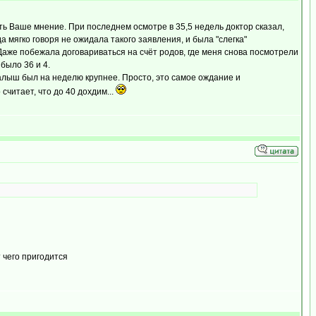
ать Ваше мнение. При последнем осмотре в 35,5 недель доктор сказал,
а мягко говоря не ожидала такого заявления, и была "слегка"
Даже побежала договариваться на счёт родов, где меня снова посмотрели
было 36 и 4.
малыш был на неделю крупнее. Просто, это самое ождание и
считает, что до 40 дохдим...
 чего пригодится