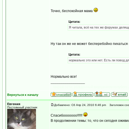
Точно, беспокойная мама
Цитата:
Я читала, всё на тех же форумах делящи
Ну так он же не может бесперебойно пихаться 
Цитата:
нормально это или нет. Есть ли повод д
Нормально все!
_________________
...мираж сети, рожденный мерцанием голубого 
Вернуться к началу
Евгения
Добавлено: Сб Апр 24, 2010 6:46 pm
Заголовок соо
Постоянный участник
Спасибооооооо!!!!!!
В продолжении темы: то, что он сегодня оживилс