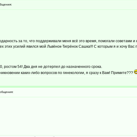
бщения:
одарность за то, что поддерживали меня всё это время, помогали советами 
ех этих усилий явился мой Львёнок-Тигрёнок Сашка!!! С которым я и хочу Вас п
0, ростом 54! Два дня не дотерпел до назначенного срока.
зникновении каких-либо вопросов по гинекологии, я сразу к Вам! Примите???
общения: