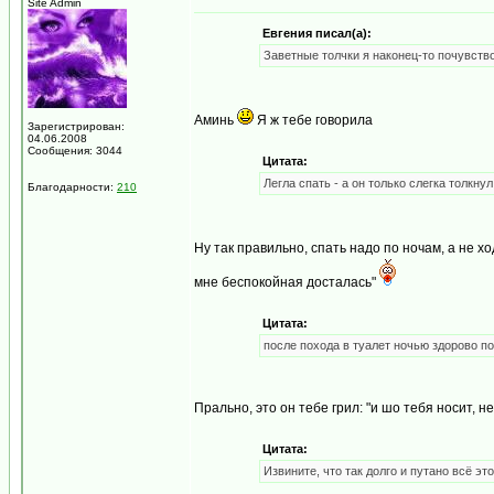
Site Admin
Евгения писал(а):
Заветные толчки я наконец-то почувство
Аминь
Я ж тебе говорила
Зарегистрирован:
04.06.2008
Сообщения: 3044
Цитата:
Легла спать - а он только слегка толкнул
Благодарности:
210
Ну так правильно, спать надо по ночам, а не х
мне беспокойная досталась"
Цитата:
после похода в туалет ночью здорово п
Прально, это он тебе грил: "и шо тебя носит, 
Цитата:
Извините, что так долго и путано всё эт