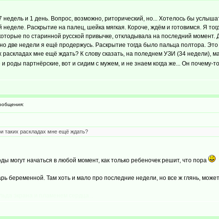
7 недель и 1 день. Вопрос, возможно, риторический, но... Хотелось бы услыш
 неделе. Раскрытие на палец, шейка мягкая. Короче, ждём и готовимся. Я тогд
которые по старинной русской привычке, откладывала на последний момент. 
, но две недели я ещё продержусь. Раскрытие тогда было пальца полтора. Это 
их раскладах мне ещё ждать? К слову сказать, на поледнем УЗИ (34 недели), 
 роды партнёрские, вот и сидим с мужем, и не знаем когда же... Он почему-то 
ообщения:
ри таких раскладах мне ещё ждать?
Роды могут начаться в любой момент, как только ребеночек решит, что пора
ь беременной. Там хоть и мало про последние недели, но все ж глянь, может
льда экрана и пламенем сердца...