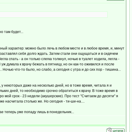
о там будет...
нный характер: можно было лечь в любом месте и в любое время, и, минут
не заставлял себя долго ждать. Затем стали они ощущаться и в сидячем
гла спать - а он только слегка толкнул, ночью в туалет ходила, легла -
 уж думала к врачу бежать в пятницу, но он как-то оживился и после
Ночью что-то было, но слабо, а сегодня с утра и до сих пор - тишина...
 у некоторых даже на несколько дней, но в тоже время, читала я и
льких дней, то необходимо срочно обратиться к врачу. В тоже время в
ро мой срок - 23 недели (акушерские). Про тест "Считаем до десяти" я
е насчитала столько же. Но сегодня - ти-ши-на....
ае теперь уже попаду лишь в понедельник...