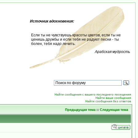
Источник вдохновения:
Если ты не чувствуешь красоты цветов, если ты не
ценишь дружбы и если тебя не радуют песни - ты
болен, тебя надо лечить.
Арабская мудрость
Найти сообщения с вашего последнего посещения
Найти ваши сообщения
Найти сообщения без ответов
Предыдущая тема
::
Следующая тема