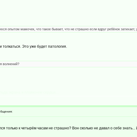
хся опытом мамочек, что такое бывает, что не страшно если вдруг ребёнок затихает, 
и толкаться. Это уже будет патология.
ля волнений?
льда экрана и пламенем сердца...
бщения:
я только к четырём часам не страшно? Вон сколько не давал о себе знать... И 