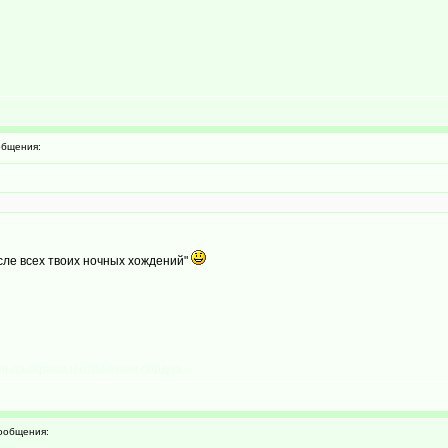
бщения:
сле всех твоих ночных хождений"
льда экрана и пламенем сердца...
ообщения: