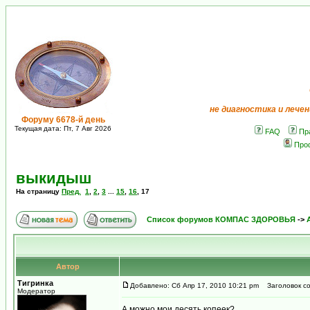
не диагностика и лечен
Форуму 6678-й день
Текущая дата: Пт, 7 Авг 2026
FAQ
Пр
Про
выкидыш
На страницу
Пред.
1
,
2
,
3
...
15
,
16
,
17
Список форумов КОМПАС ЗДОРОВЬЯ
->
Автор
Тигринка
Добавлено: Сб Апр 17, 2010 10:21 pm
Заголовок со
Модератор
А можно мои десять копеек?