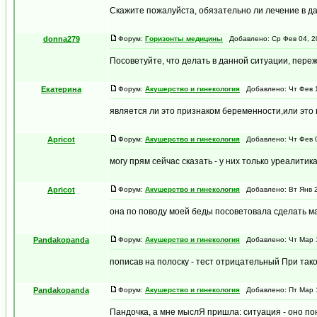
Скажите пожалуйста, обязательно ли лечение в дан
donna279
Форум:
Горизонты медицины
Добавлено: Ср Фев 04, 2
Посоветуйте, что делать в данной ситуации, переж
Екатерина
Форум:
Акушерство и гинекология
Добавлено: Чт Фев 1
является ли это признаком беременности,или это вс
Apricot
Форум:
Акушерство и гинекология
Добавлено: Чт Фев 0
могу прям сейчас сказать - у них только уреалитик
Apricot
Форум:
Акушерство и гинекология
Добавлено: Вт Янв 2
она по поводу моей беды посоветовала сделать ма
Pandakopanda
Форум:
Акушерство и гинекология
Добавлено: Чт Мар 1
пописав на полоску - тест отрицательный При таком
Pandakopanda
Форум:
Акушерство и гинекология
Добавлено: Пт Мар 1
Пандочка, а мне мыслЯ пришла: ситуация - оно пон