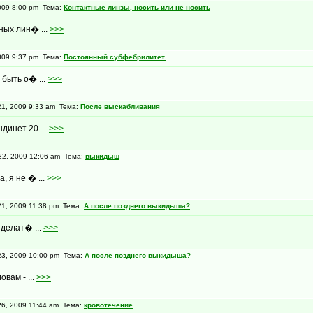
009 8:00 pm Тема:
Контактные линзы, носить или не носить
ных лин� ...
>>>
009 9:37 pm Тема:
Постоянный субфебрилитет.
 быть о� ...
>>>
1, 2009 9:33 am Тема:
После выскабливания
динет 20 ...
>>>
2, 2009 12:06 am Тема:
выкидыш
, я не � ...
>>>
1, 2009 11:38 pm Тема:
А после позднего выкидыша?
 делат� ...
>>>
3, 2009 10:00 pm Тема:
А после позднего выкидыша?
вам - ...
>>>
6, 2009 11:44 am Тема:
кровотечение