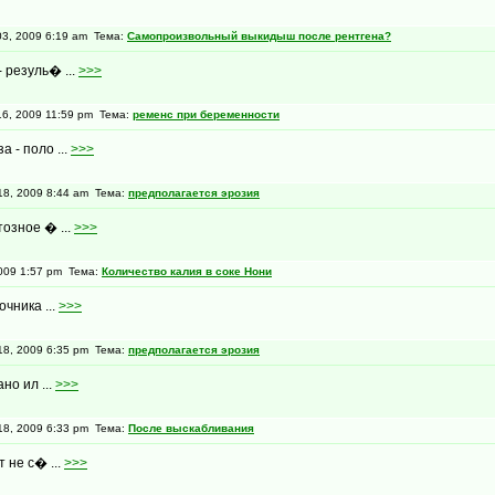
3, 2009 6:19 am Тема:
Самопроизвольный выкидыш после рентгена?
 резуль� ...
>>>
6, 2009 11:59 pm Тема:
ременс при беременности
а - поло ...
>>>
8, 2009 8:44 am Тема:
предполагается эрозия
озное � ...
>>>
009 1:57 pm Тема:
Количество калия в соке Нони
очника ...
>>>
8, 2009 6:35 pm Тема:
предполагается эрозия
но ил ...
>>>
8, 2009 6:33 pm Тема:
После выскабливания
 не с� ...
>>>