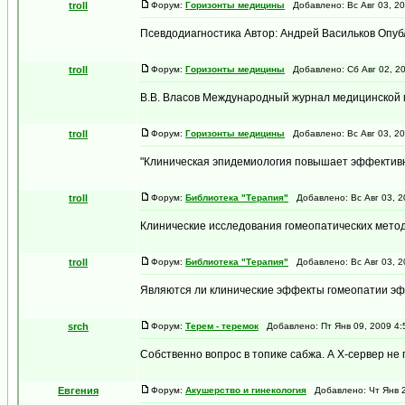
troll
Форум:
Горизонты медицины
Добавлено: Вс Авг 03, 2
Псевдодиагностика Автор: Андрей Васильков Опуб
troll
Форум:
Горизонты медицины
Добавлено: Сб Авг 02, 2
В.В. Власов Международный журнал медицинской п
troll
Форум:
Горизонты медицины
Добавлено: Вс Авг 03, 2
"Клиническая эпидемиология повышает эффективно
troll
Форум:
Библиотека "Терапия"
Добавлено: Вс Авг 03, 2
Клинические исследования гомеопатических метод
troll
Форум:
Библиотека "Терапия"
Добавлено: Вс Авг 03, 2
Являются ли клинические эффекты гомеопатии эф
srch
Форум:
Терем - теремок
Добавлено: Пт Янв 09, 2009 4
Собственно вопрос в топике сабжа. А X-сервер не 
Евгения
Форум:
Акушерство и гинекология
Добавлено: Чт Янв 2