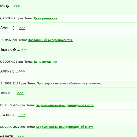
аби� ...
>>>
, 2009 4:25 pm Тема:
День рождения
минь :) ...
>>>
009 9:37 pm Тема:
Постоянный субфебрилитет.
 быть о� ...
>>>
, 2009 4:25 pm Тема:
День рождения
минь :) ...
>>>
8, 2009 11:23 pm Тема:
Пропущена первая таблетка из упаковки
ыявлен ...
>>>
1, 2009 4:59 pm Тема:
Беременность при дермоидной кисте
а нега ...
>>>
2, 2009 3:27 pm Тема:
Беременность при дермоидной кисте
а четв ...
>>>