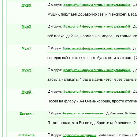
Myx@
Форум:
@закрытый форум личных консультаций@
Доб
Мушик, покупаем добавочно свечи "Гексикон". Ввод
Myx@
Форум:
@закрытый форум личных консультаций@
Доб
всё плохо, да? Не, нормально, медленно только, ви
Myx@
Форум:
@закрытый форум личных консультаций@
Доб
сегодня всё так же хлюпает, булькает и вытекает ) 
Myx@
Форум:
@закрытый форум личных консультаций@
Доб
забыла написать: 4 раза в день - это через равны
Myx@
Форум:
@закрытый форум личных консультаций@
Доб
Посев на флору и АЧ Очень хорошо, просто отличн
Евгения
Форум:
Акушерство и гинекология
Добавлено: Вт Июн 2
Я так поняла, что Вы не одобряете моё решение? Ж
mr.Dakota
Форум:
Горизонты медицины
Добавлено: Сб Июн 27, 2