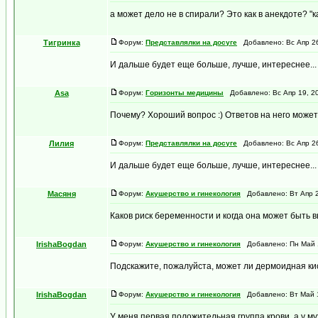
а может дело не в спирали? Это как в анекдоте? "к
Тигринка
Форум:
Представлялки на досуге
Добавлено: Вс Апр 26
И дальше будет еще больше, лучше, интереснее... А
Asa
Форум:
Горизонты медицины
Добавлено: Вс Апр 19, 2
Почему? Хороший вопрос :) Ответов на него может
Лилия
Форум:
Представлялки на досуге
Добавлено: Вс Апр 26
И дальше будет еще больше, лучше, интереснее... А
Масяня
Форум:
Акушерство и гинекология
Добавлено: Вт Апр 2
Каков риск беременности и когда она может быть в
IrishaBogdan
Форум:
Акушерство и гинекология
Добавлено: Пн Май 1
Подскажите, пожалуйста, может ли дермоидная кист
IrishaBogdan
Форум:
Акушерство и гинекология
Добавлено: Вт Май 1
У меня первая положительная группа крови, а у муж