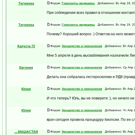
Тигринка
Форум:
Горизонты медицины
Добавлено: Вс Апр 19, 2
При соблюдении всех правил в отношении контакт
Тигринка
Форум:
Горизонты медицины
Добавлено: Вс Апр 19, 2
Почему? Хороший вопрос :) Ответов на него может
Капуста 72
Форум:
Акушерство и гинекология
Добавлено: Вт Апр 2
Мне 5 апреля в день выскабливания назначили Лин
Евгения
Форум:
Акушерство и гинекология
Добавлено: Ср Апр 2
Делать она собралась гистероскопию и РДВ (правда
Юлия
Форум:
Акушерство и гинекология
Добавлено: Вт Апр 2
И что теперь? Юль, вы не поверите :), но ничего не
Юлия
Форум:
Акушерство и гинекология
Добавлено: Чт Апр 2
врач сегодня провела процедуру биопсии. По ее сло
....МАШАСТАЯ
Форум:
Акушерство и гинекология
Добавлено: Вс Апр 2