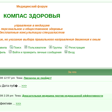
Медицинский форум
КОМПАС ЗДОРОВЬЯ
управление в медицине
персональное и общественное здоровье
бесплатные консультации специалистов
ие, но указание выбора правильного направления движения к оным
авила
Поиск
Пользователи
Группы
Регистрация
филь
Войти и проверить личные сообщения
Вход
За что
008 12:57 pm Тема:
Лженаука не пройдет!
u Дата пуб� ...
>>>
008 2:28 pm Тема:
Доказательная медицина против недоказанной эффективности
ективн ...
>>>