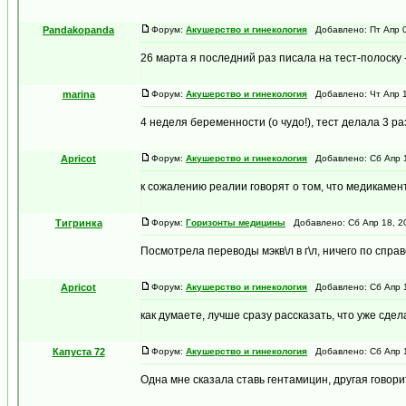
Pandakopanda
Форум:
Акушерство и гинекология
Добавлено: Пт Апр 0
26 марта я последний раз писала на тест-полоску -
marina
Форум:
Акушерство и гинекология
Добавлено: Чт Апр 1
4 неделя беременности (о чудо!), тест делала 3 раз
Apricot
Форум:
Акушерство и гинекология
Добавлено: Сб Апр 1
к сожалению реалии говорят о том, что медикамент
Тигринка
Форум:
Горизонты медицины
Добавлено: Сб Апр 18, 2
Посмотрела переводы мэкв\л в г\л, ничего по справ
Apricot
Форум:
Акушерство и гинекология
Добавлено: Сб Апр 1
как думаете, лучше сразу рассказать, что уже сдела
Капуста 72
Форум:
Акушерство и гинекология
Добавлено: Сб Апр 1
Одна мне сказала ставь гентамицин, другая говорит