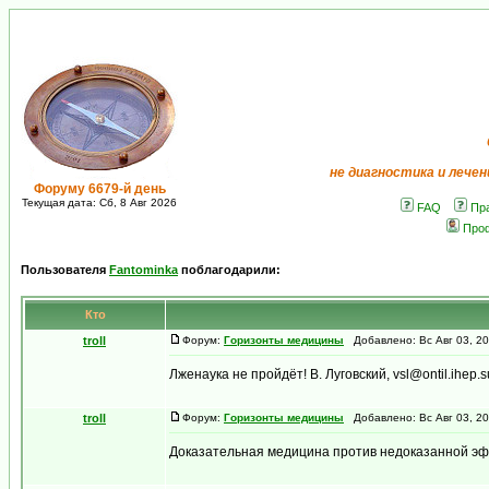
не диагностика и лечен
Форуму 6679-й день
Текущая дата: Сб, 8 Авг 2026
FAQ
Пр
Про
Пользователя
Fantominka
поблагодарили:
Кто
troll
Форум:
Горизонты медицины
Добавлено: Вс Авг 03, 2
Лженаука не пройдёт! В. Луговский, vsl@ontil.ihep.s
troll
Форум:
Горизонты медицины
Добавлено: Вс Авг 03, 2
Доказательная медицина против недоказанной эфф