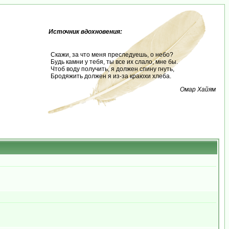
Источник вдохновения:
Скажи, за что меня преследуешь, о небо?
Будь камни у тебя, ты все их слало, мне бы.
Чтоб воду получить, я должен спину гнуть,
Бродяжить должен я из-за краюхи хлеба.
Омар Хайям