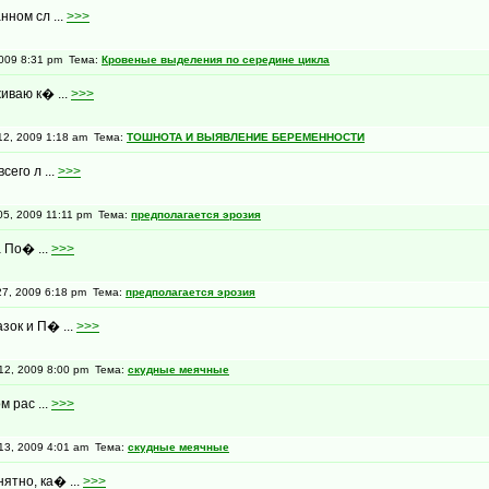
ном сл ...
>>>
009 8:31 pm Тема:
Кровеные выделения по середине цикла
иваю к� ...
>>>
2, 2009 1:18 am Тема:
ТОШНОТА И ВЫЯВЛЕНИЕ БЕРЕМЕННОСТИ
его л ...
>>>
5, 2009 11:11 pm Тема:
предполагается эрозия
а По� ...
>>>
7, 2009 6:18 pm Тема:
предполагается эрозия
зок и П� ...
>>>
2, 2009 8:00 pm Тема:
скудные меячные
 рас ...
>>>
3, 2009 4:01 am Тема:
скудные меячные
ятно, ка� ...
>>>