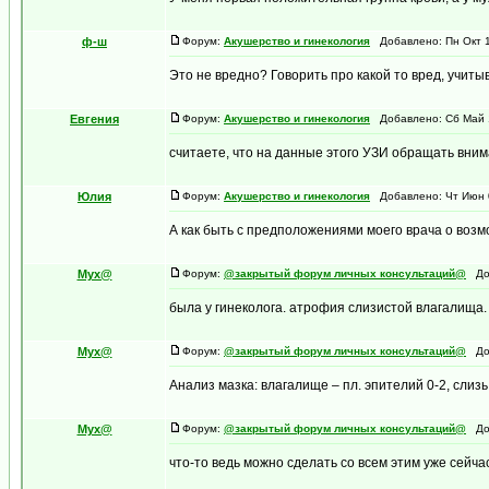
ф-ш
Форум:
Акушерство и гинекология
Добавлено: Пн Окт 1
Это не вредно? Говорить про какой то вред, учитыв
Евгения
Форум:
Акушерство и гинекология
Добавлено: Сб Май 1
считаете, что на данные этого УЗИ обращать внима
Юлия
Форум:
Акушерство и гинекология
Добавлено: Чт Июн 0
А как быть с предположениями моего врача о возмо
Myx@
Форум:
@закрытый форум личных консультаций@
Доб
была у гинеколога. атрофия слизистой влагалища. 
Myx@
Форум:
@закрытый форум личных консультаций@
Доб
Анализ мазка: влагалище – пл. эпителий 0-2, слизь
Myx@
Форум:
@закрытый форум личных консультаций@
Доб
что-то ведь можно сделать со всем этим уже сейчас.