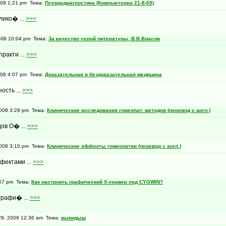
008 1:21 pm Тема:
Псевдодиагностика (Компьютерра 21-8-05)
лико� ...
>>>
008 10:04 pm Тема:
За качество серой литературы, В.В.Власов
ракти ...
>>>
008 4:07 pm Тема:
Доказательная и бездоказательная медицина
сть ...
>>>
008 3:29 pm Тема:
Клинические исследования гомеопат. методов (перевод с англ.)
ов О� ...
>>>
008 3:10 pm Тема:
Клинические эффекты гомеопатии (перевод с англ.)
фектами ...
>>>
:57 pm Тема:
Как настроить графический X-сервер под CYGWIN?
графи� ...
>>>
9, 2009 12:36 am Тема:
выкидыш