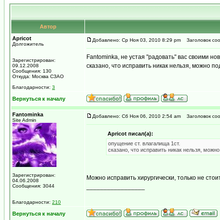
Автор
Apricot
Добавлено: Ср Ноя 03, 2010 8:29 pm
Заголовок соо
Долгожитель
Fantominka, не устая "радовать" вас своими но
Зарегистрирован:
сказано, что исправить никак нельзя, можно п
09.12.2008
Сообщения: 130
Откуда: Москва СЗАО
Благодарности:
3
Вернуться к началу
Fantominka
Добавлено: Сб Ноя 06, 2010 2:54 am
Заголовок соо
Site Admin
Apricot писал(а):
опущение ст. влагалища 1ст.
сказано, что исправить никак нельзя, можн
Зарегистрирован:
Можно исправить хирургически, только не стоит
04.06.2008
Сообщения: 3044
_________________
...мираж сети, рожденный мерцанием голубого 
Благодарности:
210
Вернуться к началу