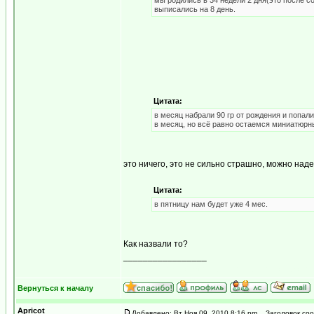
мы родились в 34 недели 2 дня(это после с
выписались на 8 день.
Цитата:
в месяц набрали 90 гр от рождения и попал
в месяц, но всё равно остаемся миниатюрн
это ничего, это не сильно страшно, можно надея
Цитата:
в пятницу нам будет уже 4 мес.
Как назвали то?
_________________
...мираж сети, рожденный мерцанием голубого 
Вернуться к началу
Apricot
Добавлено: Вт Ноя 09, 2010 8:16 pm
Заголовок соо