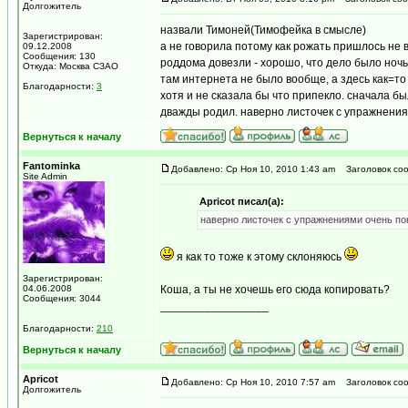
Долгожитель
назвали Тимоней(Тимофейка в смысле)
Зарегистрирован:
а не говорила потому как рожать пришлось не в
09.12.2008
Сообщения: 130
роддома довезли - хорошо, что дело было ночь
Откуда: Москва СЗАО
там интернета не было вообще, а здесь как=то 
Благодарности:
3
хотя и не сказала бы что припекло. сначала бы
дважды родил. наверно листочек с упражнения
Вернуться к началу
Fantominka
Добавлено: Ср Ноя 10, 2010 1:43 am
Заголовок соо
Site Admin
Apricot писал(а):
наверно листочек с упражнениями очень по
я как то тоже к этому склоняюсь
Зарегистрирован:
04.06.2008
Коша, а ты не хочешь его сюда копировать?
Сообщения: 3044
_________________
...мираж сети, рожденный мерцанием голубого 
Благодарности:
210
Вернуться к началу
Apricot
Добавлено: Ср Ноя 10, 2010 7:57 am
Заголовок соо
Долгожитель