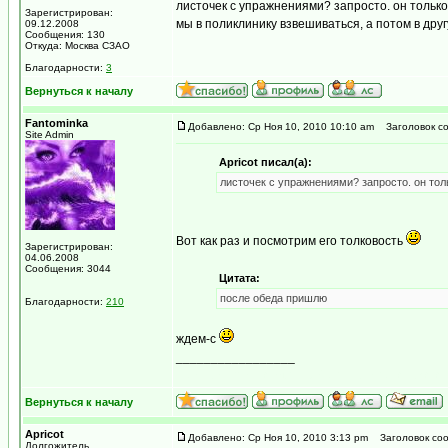
листочек с упражнениями? запросто. он только
Зарегистрирован:
мы в поликлинику взвешиваться, а потом в дру
09.12.2008
Сообщения: 130
Откуда: Москва СЗАО
Благодарности:
3
Вернуться к началу
Fantominka
Добавлено: Ср Ноя 10, 2010 10:10 am
Заголовок со
Site Admin
Apricot писал(а):
листочек с упражнениями? запросто. он тол
Вот как раз и посмотрим его толковость
Зарегистрирован:
04.06.2008
Сообщения: 3044
Цитата:
после обеда пришлю
Благодарности:
210
ждем-с
_________________
...мираж сети, рожденный мерцанием голубого 
Вернуться к началу
Apricot
Добавлено: Ср Ноя 10, 2010 3:13 pm
Заголовок соо
Долгожитель