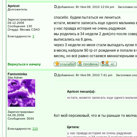
Apricot
Добавлено: Вт Ноя 09, 2010 12:04 pm
Заголовок со
Долгожитель
спасибо. будем пытаться не лениться.
Зарегистрирован:
кстати, можете записать еще одного мальчика в
09.12.2008
Сообщения: 130
у нас правда история не очень радужная.
Откуда: Москва СЗАО
мы родились в 34 недели 2 дня(это после сове
Благодарности:
3
выписались на 8 день.
через 3 недели из меня стали выпадать куски
в месяц набрали 90 гр от рождения и попали в
месяц, но всё равно остаемся миниатюрными на
Вернуться к началу
Fantominka
Добавлено: Вт Ноя 09, 2010 7:41 pm
Заголовок соо
Site Admin
Apricot писал(а):
кстати, можете записать еще одного мальчи
Зарегистрирован:
04.06.2008
Кот мой персиковый, что ж ты раньше то молч
Сообщения: 3044
Цитата:
Благодарности:
210
у нас правда история не очень радужная.