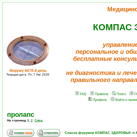
Медицин
КОМПАС 
управлени
персональное и об
бесплатные консул
Форуму 6678-й день
не диагностика и лече
Текущая дата: Пт, 7 Авг 2026
правильного направ
FAQ
Правила
Поиск
П
Профиль
Войти и пров
пролапс
На страницу
1
,
2
След.
Список форумов КОМПАС ЗДОРОВЬЯ
->