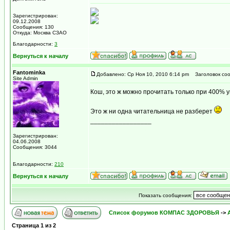
Зарегистрирован:
09.12.2008
Сообщения: 130
Откуда: Москва СЗАО
Благодарности:
3
Вернуться к началу
Fantominka
Добавлено: Ср Ноя 10, 2010 6:14 pm
Заголовок соо
Site Admin
Кош, это ж можно прочитать только при 400% у
Это ж ни одна читательница не разберет
_________________
...мираж сети, рожденный мерцанием голубого 
Зарегистрирован:
04.06.2008
Сообщения: 3044
Благодарности:
210
Вернуться к началу
Показать сообщения:
Список форумов КОМПАС ЗДОРОВЬЯ
->
Страница
1
из
2